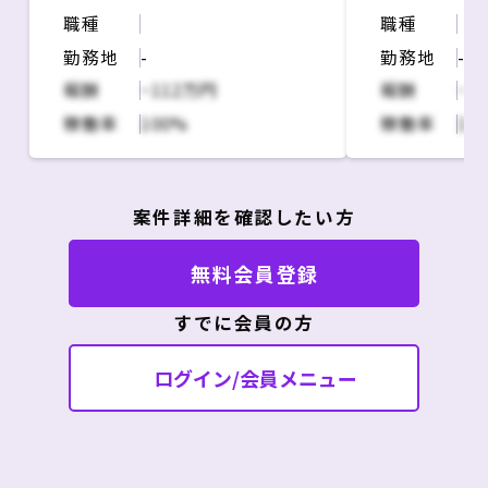
びに改修にかかる業務を支援。
し
職種
職種
基幹システムはSAPとスクラッ
・開発要件整
チで開発したシステムで構成さ
・海外HQ/I
勤務地
-
勤務地
-
れており、主な役割は以下。
ーとの連携、
報酬
~112万円
報酬
~1
・システムを利用する事業側の
し
稼働率
100%
稼働率
10
要望/要件ヒアリングなどの前さ
・その他進捗
ばき
品質管理レポ
・改修要望の要不要の検討や提
案などのコンサルティング
案件詳細を確認したい方
・プロジェクトの計画化
・ベンダーマネジメント、プロ
無料会員登録
ジェクトマネジメントの支援
※ベンダーは資本関係のある企
すでに会員の方
業で友好的な関係が築かれてい
る
ログイン/会員メニュー
＜本件に関わることで得られる
知識や経験＞
・SAP SD/MMの知識
・大手メーカーの事業部門との