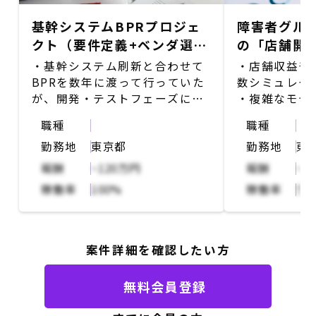
基幹システムBPRプロジェ
障害者グル
クト（要件定義+ベンダ選定
の「店舗開
フェーズ）：PMサポート
・基幹システム刷新と合わせて
・店舗収益モ
BPRを数年に渡って行っていた
数シミュレー
が、開発・テストフェーズにて
・複雑なモデ
頓挫してしまい、リプランPJT
x 原価・経費
職種
職種
として再始動している
が有って、入
勤務地
東京都
勤務地
東
・PJTではリプラン計画を策定
益上がってい
し、現在、「再要件定義」を行
組む
報酬
~120万円
報酬
~1
っている
稼働率
100%
稼働率
50
・業務領域ごとに（販促/販売/
調達/債権等）、現行分析及び業
務要件（ToBe）を整理する
・パッケージ適合性判断・スコ
案件詳細を確認したい方
ープ決め等も必要で、業務領域
外でも、マスターやデータモデ
無料会員登録
リング、非機能要件の整理とい
った情報を集約・RFP化し、SI