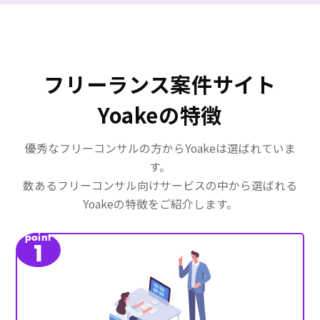
調整経験や業務知識
・貿易業務知識
本件はエンドクライアントから
直接引き合いを受けており、別
フリーランス案件サイト
チームですが現在進行形で支援
実績がある。丁寧に業務の流れ
Yoakeの特徴
など説明いただくことができ、
必要な情報なども十分に提供さ
れる。
優秀なフリーコンサルの方からYoakeは選ばれていま
す。
数あるフリーコンサル向けサービスの中から選ばれる
Yoakeの特徴をご紹介します。
point
1