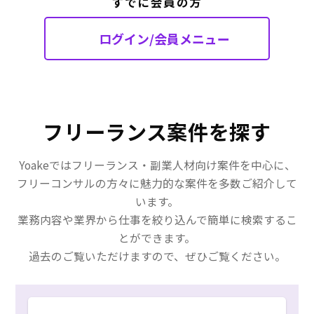
すでに会員の方
ベンダーを選定する
※現段階でパッケージは
ログイン/会員メニュー
GRANDIT（グランディット）を
活用する想定
・募集ロール：PMサポート（1
名）
全体統括しているPMの業務逼迫
に伴い、１名PMサポートのポジ
フリーランス案件を探す
ションを募集（マネジメント視
点を持ちつつ、業務要件、シス
Yoakeではフリーランス・副業人材向け案件を中心に、
テム要件定義の経験豊富なITコ
フリーコンサルの方々に魅力的な案件を多数ご紹介して
ンサルが望ましいです）
います。
・スケジュール：24年6～11月:
業務要件定義、システム要件定
業務内容や業界から仕事を絞り込んで簡単に検索するこ
義（概要）、パッケージ
とができます。
FitGap、RFP作成、ベンダーセ
過去のご覧いただけますので、ぜひご覧ください。
レクション