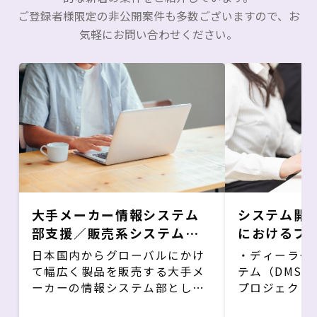
ご登録者様限定の非公開案件も多数ございますので、お
気軽にお問い合わせください。
大手メーカー情報システム
システム開
部支援／販売系システム担
におけるプ
当
支援/自動車
日本国内からグローバルにかけ
・ディーラー
て幅広く製品を販売する大手メ
テム（DMS
ーカーの情報システム部として
プロジェクト
基幹系システムの維持保守なら
・現行システ