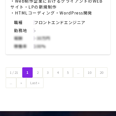
・Web制作企業におけるクライアントのWEB
・テックリードを支える開発メンバーとして活
サイト・LPの新規制作
躍していただきながら、開発チームを強くする
・HTMLコーディング・WordPress開発
ことに貢献していただきたい模様です。（ご経
験やご希望によってはテックリードを担ってい
職種
フロントエンドエンジニア
ただく可能性もございます）
勤務地
-
報酬
~30万円
【担当領域】
フロントエンドに集中いただくことも、フルス
稼働率
100%
タック的に活躍いだだくことも可能。サーバー
サイドメインがご希望の方はそのようなご相談
も可能。現時点のスキルと挑戦したいこと、そ
して開発状況を鑑み、多様な形での開発の場を
1 / 21
1
2
3
4
5
...
10
20
提供。
...
»
Last »
【テクノロジースタック】
- サーバーサイド：Python
- フロントエンド：JavaScript / TypeScript
/ Angular
- インフラ：AWS各種