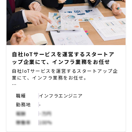
自社IoTサービスを運営するスタートア
ップ企業にて、インフラ業務をお任せ
自社IoTサービスを運営するスタートアップ企
業にて、インフラ業務をお任せ。
【想定業務概要】
職種
インフラエンジニア
自社開発している複数のアプリで利用するイン
勤務地
-
フラ部分を担っていただきたい模様。水処理周
りをIoTを用いてサポートするシステムのた
報酬
~万円
め、業界知識のキャッチアップもいただきなが
稼働率
100%
ら参加。
始めは社内のエンジニアの指示を聞きながら一