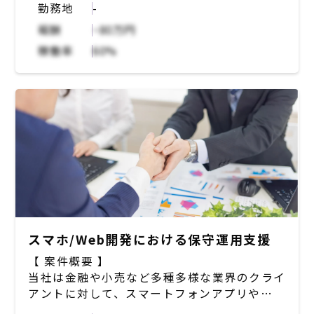
・エンジニアの人事評価にエンジニアが関わっ
勤務地
-
【募集背景】
ている
クライアント向け開発にあたり、開発リードし
報酬
~80万円
ていただける方の増員が必要。特に、インフラ
稼働率
60%
周りを触れる知見のある方を募集。業務委託、
正社員どちらも募集しているので、始めは業務
委託で入っていただいたのち正社員へ切り替え
ることも可能。
【想定業務概要】
プロダクト要件定義、設計をディレクターと会
話しながらつめたり、技術的な部分をクライア
ントにご説明いただくなど、コミュニケーショ
ンが発生する時間の比重が大きくなる。加え
て、インフラ（AWSかGCP）にさわってサー
バー部分に入っていただいたり、リリース対応
スマホ/Web開発における保守運用支援
を行っていただいたりする業務も想定。
【 案件概要 】
当社は金融や小売など多種多様な業界のクライ
【開発環境について】
アントに対して、スマートフォンアプリや
メディアはワードプレスメインで構築されてお
Webシステムの開発、保守運用を行う。既存