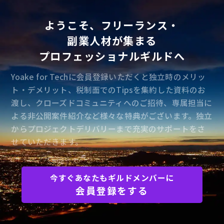
- データベース：Amazon DynamoDB
- ツール：Slack / GitHub / CircleCI"
ようこそ、フリーランス・
副業人材が集まる
プロフェッショナルギルドへ
Yoake for Techに会員登録いただくと独立時のメリッ
ト・デメリット、税制面でのTipsを集約した資料のお
渡し、クローズドコミュニティへのご招待、専属担当に
よる非公開案件紹介など様々な特典がございます。独立
からプロジェクトデリバリーまで充実のサポートをさ
せていただきます。
今すぐあなたもギルドメンバーに
会員登録をする