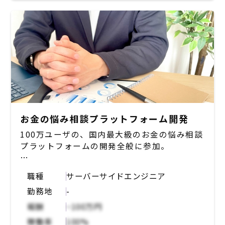
緒に業務遂行していきますが、積極的な提案を
していただいたりなど、協力しながら一緒に業
務を進めていただける方が理想。
お金の悩み相談プラットフォーム開発
100万ユーザの、国内最大級のお金の悩み相談
プラットフォームの開発全般に参加。
【フロントエンド全般の開発、運用】
職種
サーバーサイドエンジニア
・モダンな技術やデザインシステムを取り入れ
勤務地
-
たフロントエンド開発
・分析レポートを提供するライブラリの開発
報酬
~100万円
・アプリケーションと連携するための API 開
稼働率
100%