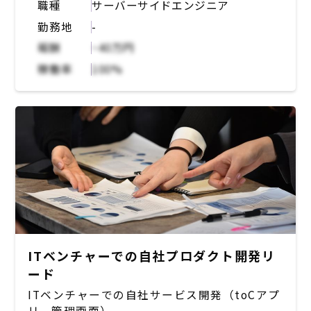
り、HTML/CSS、PHPがメイン。
職種
サーバーサイドエンジニア
顧客の保守運用業務をお任せ。クライアントか
インフラはクライアントによりますがAWSか
勤務地
-
ら頂いた依頼について、着実に進めることは前
GCP。
提として、ただ右から左へ流すのではなく、依
報酬
~40万円
頼の背景を汲んだり影響範囲を考慮した追加提
稼働率
100%
案を行うなど クライアントの満足度向上に貢
献いただく。
【 具体的業務内容 】
・顧客からの問い合わせの一次窓口
・保守運用を通じた既存クライアントへのアッ
プセル、クロスセル?
・保守運用における案件維持管理、課題管理、
改善提案 など
【開発環境】
・インフラ：AWS, オンプレミス
ITベンチャーでの自社プロダクト開発リ
・OS：RHEL/CentOS, AmazonLinux
ード
・言語：PHP, Java, JavaScript, Swift,
ITベンチャーでの自社サービス開発（toCアプ
Kotlin, Python
リ、管理画面）