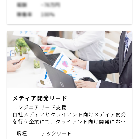
ロントエンドデザインの実装
報酬
~76万円
・CADデータ生成・取得・変換処理、自動作図
稼働率
100%
処理を行う
【開発環境】
・要求事項から、処理要件を検討し、実装を行
・開発コラボレーション: GitHub
う
・言語: TypeScript, Go, Rust
・フレームワーク: Vue.js, Nuxt.js, echo,
【求める人物像】
gin, actix-web
・一緒に仕事するPdMやエンジニアの指示に
・DBMS: MySQL
従って、業務を遂行して頂ける人
・仮想化・オーケストレーション: Docker,
・積極的な提案をしていただいたりなど、協力
Kubernetes
しながら一緒に業務を進めていただける人
・パブリッククラウド: AWS, GCP ・CI/CD:
CircleCI, Slack(ChatOps)
・監視: Sentry, DataDog, Mackerel
メディア開発リード
・コミュニケーション: Slack, taiga, miro
【技術カルチャー】
エンジニアリード支援
・CTO またはそれに準じる、技術やワークフ
自社メディアとクライアント向けメディア開発
ローの標準化を行う役割の人・部門が存在する
を行う企業にて、クライアント向け開発におけ
・取締役（社内）または執行役員として、エン
るリード業務を担う。
ジニアリング部門の人間が経営に参加している
職種
テックリード