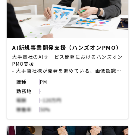
AI新規事業開発支援（ハンズオンPMO）
大手商社のAIサービス開発におけるハンズオン
PMO支援
- 大手商社様が開発を進めている、画像認識技
術を活用したAIサービス開発チームにジョイン
職種
PM
- 大手商社様の先にいるエンドクライアント様
勤務地
-
とのPoC推進pjのPMO業務
- エンドクライアント様との週1回定例Mtgで
報酬
~120万円
の進捗/課題管理
稼働率
50%
- 大手商社様チーム内での重要論点・課題管
理、解消に向けたディスカッション＋推進に向
けたドキュメンテーション