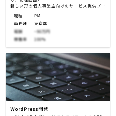
・開発ツール：Git, Jenkins, Ansible,
新しい形の個人事業主向けのサービス提供プラ
Vagrant, Ansible, Docker, AWS
ットフォーム。スマホで簡単に、個人の「好
ECS/EKS/ECR
職種
PM
き」をサービス化させることが可能。
・コミュニケーション・プロジェクト管理：
勤務地
東京都
Redmine, Chatwork, Slack, Zabbix,
【募集背景】
Nagios
報酬
~90万円
サービスの利用者増加やそれに伴う機能追加の
稼働率
100%
計画に伴い、チームの自走化を意識した開発体
制の強化が必要なフェーズ。チームで大事にし
たいこととして、 直感的に触れてもらえるUI
/UX を思考しながら、事業の成長を加速させ
るための機能開発を行なっていきたい模様。
【業務内容】
・プロダクトのフロントエンドまたはサーバー
サイドの機能実装や企画をになっていただきま
す。
フルスタックなご経歴をお持ちの方は、両方に
携わっていただく可能性もございます。
WordPress開発