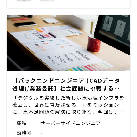
発
・管理画面のUIの設計開発など
・バックエンド全般の開発、運用
【UI/UX】
・デザイナーとコミュニケーションしながら
UI/UX向上の提案
・サイト企画の改善にむけた戦略に基づくデザ
イン案作成
・ウェブアプリケーションのUI/UXデザイン
【改善/自動化など】
・サービスの品質向上につながる技術選定導入
・プロダクトおよび機能の企画/設計/実装/テ
【バックエンドエンジニア (CADデータ
スト/計測/改善
処理)/業務委託】社会課題に挑戦するア
・サービスの品質向上や業務効率化のための提
ルゴリズムを活用した新規プロダクトの
「デジタルを実装した新しい水処理インフラを
案、実施
製品化をリード
確立し、世界に普及させる。」をミッション
・リリース済みの機能の改修やカスタマーサポ
に、水不足問題の解決に取り組む。今回は、新
ートと共に調査を行いユーザーの問題解決
規プロダクトの製品化に向けて、CADデータ処
・フロントエンドでの監視障害にワークフロー
職種
サーバーサイドエンジニア
理を行う自社システムの開発に携わっていただ
の策定
勤務地
-
ける方を募集。
・綺麗でかつモジュラー化し、再利用可能なフ