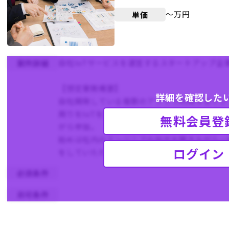
〜万円
単価
自社IoTサービスを運営するスタートアップ企
案件詳細
【想定業務概要】
詳細を確認した
自社開発している複数のアプリで利用するイン
周りをIoTを用いてサポートするシステムの
無料会員登
がら参加。
始めは社内のエンジニアの指示を聞きながら一
ログイン
をしていただいたりなど、協力しながら一緒に
必須条件
尚可条件