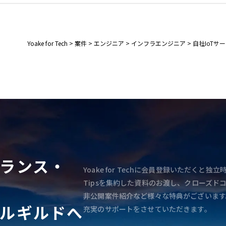
Yoake for Tech
>
案件
>
エンジニア
>
インフラエンジニア
>
自社IoT
ランス・
Yoake for Techに会員登録いただく
Tipsを集約した資料のお渡し、クローズド
非公開案件紹介など様々な特典がございます
ルギルドへ
充実のサポートをさせていただきます。