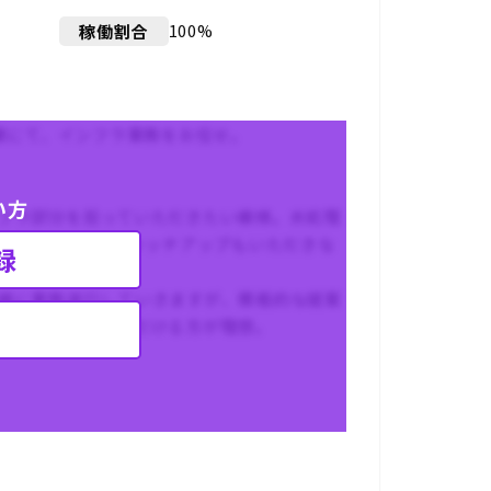
100%
稼働割合
業にて、インフラ業務をお任せ。
い方
フラ部分を担っていただきたい模様。水処理
ため、業界知識のキャッチアップもいただきな
録
緒に業務遂行していきますが、積極的な提案
業務を進めていただける方が理想。