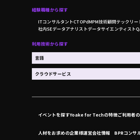
経験職種から探す
ITコンサルタント
CTO
PdM
PM
技術顧問
テックリー
社内SE
データアナリスト
データサイエンティスト
利用技術から探す
言語
クラウドサービス
イベントを探す
Yoake for Techの特徴
ご利用者
人材をお求めの企業様
運営会社情報
BPRコンサ