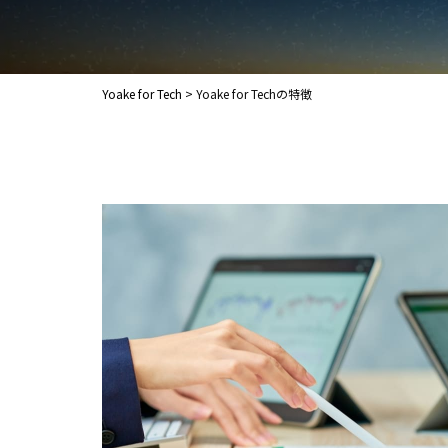
Yoake for Tech
>
Yoake for Techの特徴