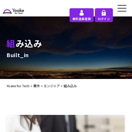
無料会員登録
ログイン
組み込み
Built_in
Yoake for Tech
>
案件
>
エンジニア
>
組み込み