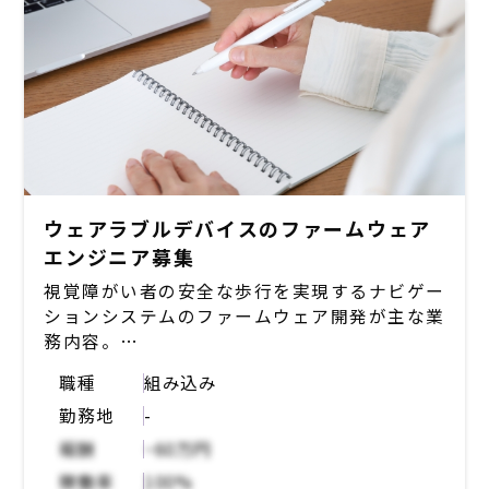
ウェアラブルデバイスのファームウェア
エンジニア募集
視覚障がい者の安全な歩行を実現するナビゲー
ションシステムのファームウェア開発が主な業
務内容。
職種
組み込み
・組込みファームウェアの開発
勤務地
-
・要求分析・要件定義・設計・開発・検証・運
用
報酬
~60万円
・IoT機器の組み込み開発
稼働率
100%