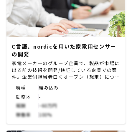
C言語、nordicを用いた家電用センサー
の開発
家電メーカーのグループ企業で、製品が市場に
出る前の技術を開発/検証している企業での案
件。企業側担当者曰くオーブン（想定）につけ
るBluetoothと連動したセンサーの開発を進
職種
組み込み
めており、C言語とnordicの開発ツールを使っ
勤務地
-
てBluetoothを作りたいとのことですが、中
身の細かい動作確認ができていない状況。関数
報酬
~60万円
の中を細かく見ながら中の動作を確認し、
稼働率
100%
Bluetoothの完成を担っていただける方を募
集。ご稼働いただける場合は、企業側の研究開
発担当者と2名体制で行っていただく予定。