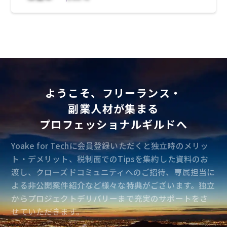
・センサーデータの利活用、また制御アルゴリ
ズムの開発
・データ分析
・位置・方位情報精度向上
→GNSS、IMUセンサー、ジャイロセンサー
を用いた技術利用
→スマートフォンとあしらせのセンサーフュ
ージョンによる位置情報補正技術開発
ようこそ、フリーランス・
・ナビゲーションのアルゴリズムの開発・改善
→ユーザーの移動情報やルート情報などをも
副業人材が集まる
とに、視覚障がい者にとって最適な案内の策定
プロフェッショナルギルドへ
と、そのアルゴリズムの開発
・その他新規機能の開発
Yoake for Techに会員登録いただくと独立時のメリッ
ト・デメリット、税制面でのTipsを集約した資料のお
渡し、クローズドコミュニティへのご招待、専属担当に
よる非公開案件紹介など様々な特典がございます。独立
からプロジェクトデリバリーまで充実のサポートをさ
せていただきます。