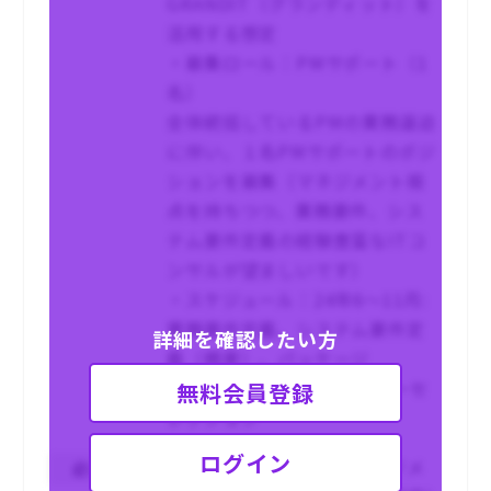
GRANDIT（グランディット）を
活用する想定
・募集ロール：PMサポート（1
名）
全体統括しているPMの業務逼迫
に伴い、１名PMサポートのポジ
ションを募集（マネジメント視
点を持ちつつ、業務要件、シス
テム要件定義の経験豊富なITコ
ンサルが望ましいです）
・スケジュール：24年6～11月:
業務要件定義、システム要件定
詳細を確認したい方
義（概要）、パッケージ
FitGap、RFP作成、ベンダーセ
無料会員登録
レクション
ログイン
・大規模プロジェクトマネジメ
必須条件