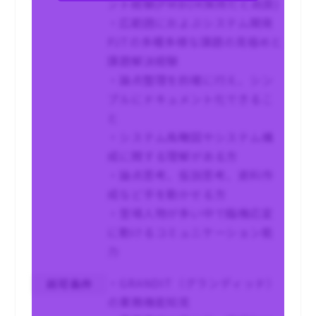
ント経験(PMBOK保持だと尚良)
・広範囲におよぶシステム開発
PJTの多種多様な課題の見極めと
課題解決経験
・論点整理を的確に行え、シン
プルにドキュメント化できるこ
と
・システム鳥瞰図やシステム構
成に関する理解がある方
・論点思考、仮説思考、資料作
成など手を動かせる方
・登場人物が多い中で臨機応変
に動けるコミュニケーション能
力
・GRANDIT（グランディッド）
尚可条件
の業務機能知見