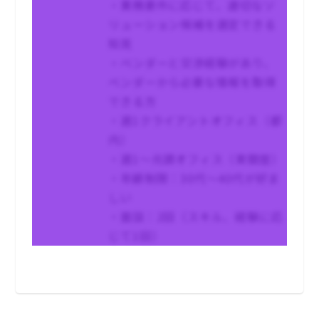
・業務要件に応じて、適切なソ
リューション候補を選定できる
知見
・ベンダーと交渉経験があり、
ベンダーから必要な情報を取得
できる方
・週1クライアントオフィス（都
内）
・週1～元請オフィス（東銀座）
・年齢制限：30代～40代が好ま
しい
・面談：2回（スキル、経験に応
じて1回）