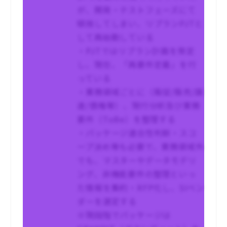
が、開発・テストフェーズにて
頓挫してしまい、リプランPJTと
して再始動している
・PJTではリプラン計画を策定
し、現在、「再要件定義」を行
っている
・業務領域ごとに（販促/販売/調
達/債権等）、現行分析及び業務
要件（ToBe）を整理する
・パッケージ適合性判断・スコ
ープ決め等も必要で、業務領域外
でも、マスターやデータモデリ
ング、非機能要件の整理といっ
た情報を集約・RFP化し、SIベン
ダーを選定する
※現段階でパッケージは