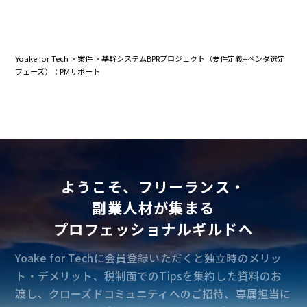
Yoake for Tech
>
案件
>
基幹システムBPRプロジェクト（要件定義+ベンダ選定
フェーズ）：PMサポート
ようこそ、フリーランス・
副業人材が集まる
プロフェッショナルギルドへ
Yoake for Techに会員登録いただくと独立時のメリッ
ト・デメリット、税制面でのTipsを集約した資料のお
渡し、クローズドコミュニティへのご招待、専属担当に