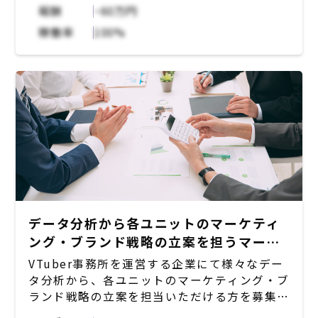
・Lステップ（LINE）のCRM構築サポート
報酬
~60万円
・チャットボット設計、ステップ配信設定など
稼働率
100%
の接客導線設計
・構築作業全般のハンズオン支援
・運用知識や経験がなくてもOK（丁寧さを重
視）
【職種】
CRM構築ポジション
データ分析から各ユニットのマーケティ
ング・ブランド戦略の立案を担うマーケ
ター募集
VTuber事務所を運営する企業にて様々なデー
タ分析から、各ユニットのマーケティング・ブ
ランド戦略の立案を担当いただける方を募集。
自社IPの商品展開における各ユニット・タレ