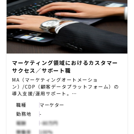
マーケティング領域におけるカスタマー
サクセス／サポート職
MA（マーケティングオートメーショ
ン）/CDP（顧客データプラットフォーム）の
導入支援/運用サポート。
SaaSプロダクト（MA・CDP）を導入するクラ
職種
マーケター
イアントに対し、導入から運用までの支援を行
勤務地
-
う。
・MAツールのセットアップ、施策設計、配信
報酬
~80万円
設定（例：HubSpot、Salesforce
稼働率
100%