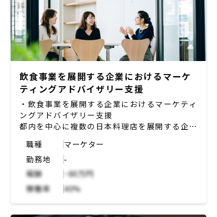
飲食事業を展開する企業におけるマーケ
ティングアドバイザリー支援
・飲食事業を展開する企業におけるマーケティ
ングアドバイザリー支援
都内を中心に複数の日本料理店を展開する企業
にて、店舗の集客向上のための課題整理や施策
職種
マーケター
の壁打ちを担う。
勤務地
-
【想定業務内容】
報酬
~80万円
・週1-2回程度の企業側マーケ担当者との壁打
稼働率
40%
ちMTG
・チャットベースの会話
・その他必要に応じたMTGごとの宿題など