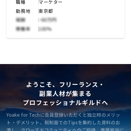
職種
マーケター
ントの分析。商品販売での定量・定性データの
勤務地
東京都
分析・活用・課題抽出・仮説立案。現在、シリ
ーズBに向けたさらなる成長を共に推進してい
報酬
~60万円
ただけるメンバーを募集。エンタメ業界に新し
稼働率
100%
い価値を生み出す挑戦に共感いただける方、ぜ
ひご応募ください。
ようこそ、フリーランス・
副業人材が集まる
プロフェッショナルギルドへ
Yoake for Techに会員登録いただくと独立時のメリッ
ト・デメリット、税制面でのTipsを集約した資料のお
渡し、クローズドコミュニティへのご招待、専属担当に