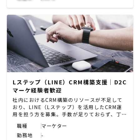
Marketing Cloud、Marketo）
・クライアントのマーケティング施策に合わせ
たデータ活用支援
・CDPの導入/活用サポート（例：Treasure
Data、Adobe Real-time CDP）
・LINEマーケティングの運用支援（LINE公式
アカウント、Lステップ、LINE広告）
・MA/CDPツールのオンボーディング（初期設
定/レクチャー/運用支援）
・クライアントのマーケティング課題のヒアリ
ングと改善提案
Lステップ（LINE）CRM構築支援｜D2C
マーケ経験者歓迎
社内におけるCRM構築のリソースが不足して
おり、LINE（Lステップ）を活用したCRM運
用を担う方を募集。手数が足りておらず、丁寧
に作業を進められる方が理想。
職種
マーケター
勤務地
-
【業務内容】