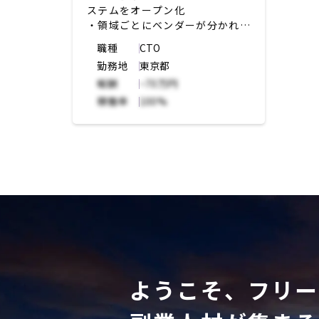
ステムをオープン化
・領域ごとにベンダーが分かれて
いるマルチベンダープロジェクト
職種
CTO
・全体統括PMOとしてコンサル
勤務地
東京都
ファームが入っている(その下に
報酬
~70万円
つく)
・主にテスト管理や課題推進、全
稼働率
100%
体プロジェクト管理がタスク
ようこそ、フリー