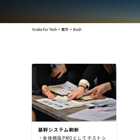
Yoake for Tech
>
案件
>
Bash
基幹システム刷新
・全体統括PMOとしてホストシ