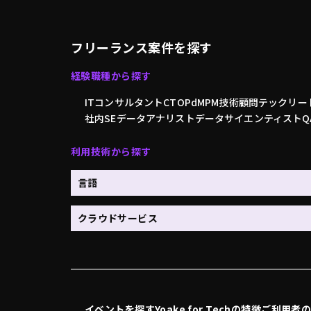
フリーランス案件を探す
経験職種から探す
ITコンサルタント
CTO
PdM
PM
技術顧問
テックリー
社内SE
データアナリスト
データサイエンティスト
利用技術から探す
言語
クラウドサービス
イベントを探す
Yoake for Techの特徴
ご利用者