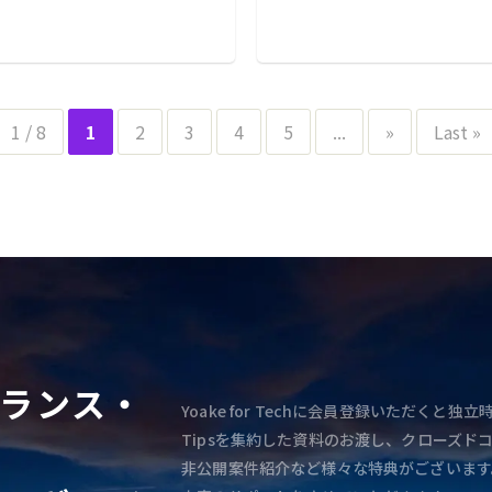
1 / 8
1
2
3
4
5
...
»
Last »
ランス・
Yoake for Techに会員登録いただく
Tipsを集約した資料のお渡し、クローズド
非公開案件紹介など様々な特典がございます