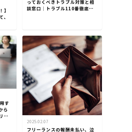
っておくべきトラブル対策と相
談窓口｜トラブル110番徹底解
！】
説
て、
活用す
から
リッ
2025.02.07
フリーランスの報酬未払い、泣