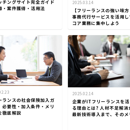
ッチングサイト完全ガイド
2025.03.14
録・案件獲得・活用法
【フリーランスの強い味方
事務代行サービスを活用し
コア業務に集中しよう
02.23
2025.02.14
ーランスの社会保険加入ガ
企業がITフリーランスを
｜必要性・加入条件・メリ
る理由とは? 人材不足解消
を徹底解説
最新技術導入まで、そのメ
トと課題