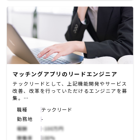
・インフラ：AWS, GCP
・データベース: MySQL, SQLServer
・モバイル：Swift, Kotlin, Objective-C
マッチングアプリのリードエンジニア
テックリードとして、上記機能開発やサービス
改善、改革を行っていただけるエンジニアを募
集。
マッチングアプリのテックリードとして、開発
職種
テックリード
組織の技術面でのリードをお願いしたい。エン
勤務地
-
ジニア文化のドライブ等も期待されるポジショ
ン。
報酬
~100万円
稼働率
100%