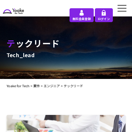
無料会員登録
ログイン
テックリード
Tech_lead
Yoake for Tech
>
案件
>
エンジニア
>
テックリード