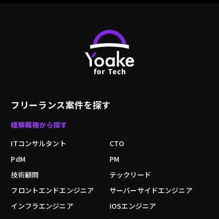
りやプロダクト開発に取り組める
・自社開発に携わることができる
・ビジネスサイドとの距離感が近いため、より
ユーザのリアルな声に向き合いながら開発でき
る
【福利厚生】
・リモートワーク可
・スーパーフレックス制
フリーランス案件を探す
・常にslack等でオープンなコミュニケーショ
ンが取れます
経験職種から探す
・お洒落で快適なオフィス環境
・ワーケーション（過去、沖縄や石垣島で複数
ITコンサルタント
CTO
回開催）
PdM
PM
・半期毎に行う表彰イベント「はっち祭」
技術顧問
テックリード
フロントエンドエンジニア
サーバーサイドエンジニア
インフラエンジニア
iOSエンジニア