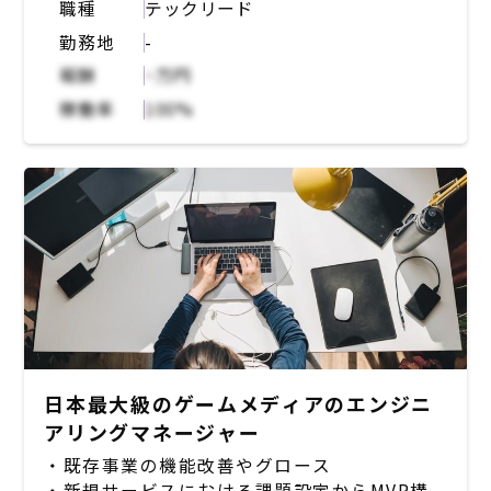
・顧客の業務フローに沿ったUX/UIの改善
職種
テックリード
◆OS
・Next.js（React.js）,Node.js,AWSを用い
・多様な顧客ニーズを把握し、根本的な課題を
勤務地
-
MacOSX
たプロダクト開発
抽出して、開発や営業に反映させるプロダクト
◆各種ツール
・インフラ構築
報酬
~万円
マネジメント体制の構築
XCode,AndroidStudio,JetBrain社ツール
・テスト自動化
・大企業から中小企業まで幅広い顧客層の拡大
稼働率
100%
使い放題"
・仕様確認
を目指した開発・営業チームの体制づくり
■稼働条件：
・不具合調査
・顧客がスムーズに導入できるオンボーディン
・稼働頻度：希望としてはなるべく100%に近
・デザイナーと協業したUI /UXの改善
グ体制の整備
い方（難しい場合は、スキルの相性により
・ビジネスサイドと連携したオペレーション設
60%～80%～の稼働も検討可能とのことで
計
【技術環境】
す）
・関連部署やステークホルダーとの連携・調整
・開発言語・フレームワーク
・想定単価：80万円/月～（100%稼働時）
・フロントエンド
（ご経歴のマッチ度合いで単価UP可能です）
【開発環境】
・TypeScript、React
・働き方：フルリモートOK
・Webサーバーサイド：Node.js, Prisma,
・バックエンド
Apollo Server, Typescript
・Ruby、Ruby on Rails、Rust（一部）
・Webフロントエンド：Next.js(React.js),
・インフラ
Apollo Client, TypeScript,
日本最大級のゲームメディアのエンジニ
・GCP
StoryBook,styled-components
アリングマネージャー
・GKE、GCS、
・API：GraphQL, GraphQL Code Generator
Memorystore（Redis）、
・既存事業の機能改善やグロース
・データベース： MySQL, Aurora
CloudSQL（Postgres14）、CloudBuild
・新規サービスにおける課題設定からMVP構