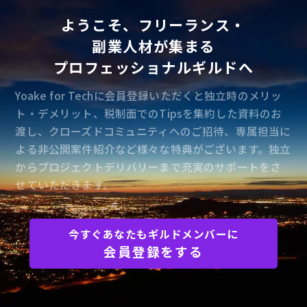
任せていくことを想定している。
ようこそ、フリーランス・
副業人材が集まる
・世の中の広告データを収集・分析し、企業の
意思決定を支えるプラットフォーム
プロフェッショナルギルドへ
・広告分析BIプラットフォーム
・CPA固定CV量産型プラットフォーム
Yoake for Techに会員登録いただくと独立時のメリッ
・SEOテック
ト・デメリット、税制面でのTipsを集約した資料のお
渡し、クローズドコミュニティへのご招待、専属担当に
実装済みのプロダクトもありますが、ほとんど
よる非公開案件紹介など様々な特典がございます。独立
がこれから作っていきたいプロダクトになりま
からプロジェクトデリバリーまで充実のサポートをさ
すので、今後、開発体制を充実させ、組織やプ
せていただきます。
ロダクトを0から作っていくフェーズから取り
組む。
・投資領域のため、ある程度の開発予算がある
今すぐあなたもギルドメンバーに
中で裁量を持って自由に開発できる
会員登録をする
・大きな意思決定に向き合いながら、幅広い開
発経験が得られる
・経営陣直下で経営視点を持ちながら事業づく