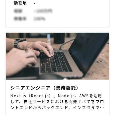
勤務地
-
「チームで成果を上げる」ことを重視してお
■技術環境：
り、メンバー同士の弱みを補完しつつ、強みを
報酬
~100万円
◆バックエンド
掛け合わせて最大の成果を出せるチームを目指
稼働率
100%
言語：Java
し、チームで開発を行う。また、各メンバーの
FW：(Java)独自フレームワーク、Spring-
やりたいことを尊重しており、これまでのご経
boot
験を活かしつつ、新しいことにもチャレンジし
◆iOS
やすい環境となっている。
言語：Swift,Objective-C,Dart
FW：UIKit,Flutter
【想定される業務】
◆Android
・SaaSプロダクトのフロントエンド、バック
言語：Java,Kotlin,Dart
エンド、インフラ一気通貫した開発
FW：Android SDK,Flutter
・プロダクトマネジメント業務
◆DB
・顧客からの問い合わせの対応、顧客との
MySQL,DynamoDB
MTG参加等のCS業務
◆検索エンジン
・面談等の採用活動
シニアエンジニア（業務委託）
ElasticSearch
◆インフラ・構成管理
Next.js（React.js）、Node.js、AWSを活用
【現状の課題】
Docker,Ansible,Teraform
して、自社サービスにおける開発すべてをフロ
・プロダクトで解決できる課題の範囲を広げる
◆AWS
ントエンドからバックエンド、インフラまです
ための新機能の開発
EC2,ECS,Lambda
べてお任せ。