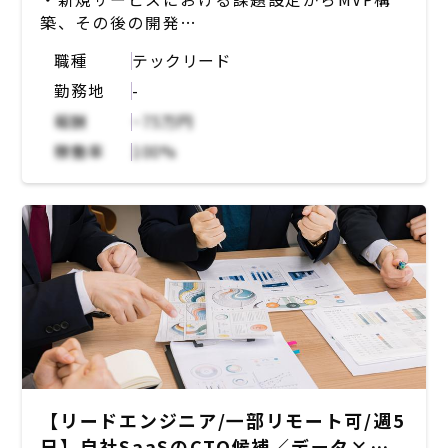
・インフラ： AWS (ALB, ECS, RDS, S3,
・構成管理
築、その後の開発
Cognito, CloudWatch Logs, SES, EFS)
・Terraform
・他部署との連携、調整
・開発環境：Docker
・全文検索エンジン
職種
テックリード
・エンジニアリング組織全体の課題解決やマネ
・デザイン関連：Figma
・MeiliSearch
勤務地
-
ジメント
・リポジトリ管理：GitHub
・その他
・メンバーマネジメント
・CI/CD：AWS CodeBuild or GitHub
報酬
~75万円
・GitHub、GitHub Actions（CI）
・メンバーの技術力向上のための指導・サポー
Actions
稼働率
100%
ト
・コミュニケーション：Slack
・オウンドメディア：Next.js, microCMS
【開発環境】
・Biz基盤： G suite
・言語：Ruby, TypeScript, Python
・フレームワーク等： Ruby on Rails,
Next.js
・データベース：MySQL
・キャッシュ等：memcached, Redis,
varnish
・構成管理：Docker, Terraform
・インフラ：AWS, GCP
・CI/CD：CircleCI, Slack
【リードエンジニア/一部リモート可/週5
・リポジトリ：GitHub
日】自社SaaSのCTO候補／データ×マ