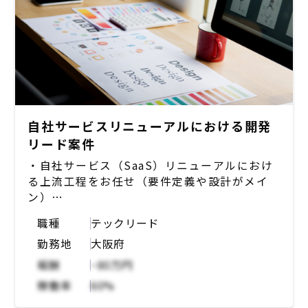
【想定業務概要】
プロダクト要件定義、設計をディレクターと会
話しながらつめたり、技術的な部分をクライア
ントにご説明いただくなど、コミュニケーショ
ンが発生する時間の比重が大きくなる。加え
て、インフラ（AWSかGCP）にさわってサー
バー部分に入っていただいたり、リリース対応
自社サービスリニューアルにおける開発
を行っていただいたりする業務も想定。
リード案件
・自社サービス（SaaS）リニューアルにおけ
【開発環境について】
る上流工程をお任せ（要件定義や設計がメイ
メディアはワードプレスメインで構築されてお
ン）
り、HTML/CSS、PHPがメイン。
自社でクラウド型労務手続きシステムを開発す
インフラはクライアントによりますがAWSか
職種
テックリード
る企業において、要件定義や設計、技術的な提
GCP。
勤務地
大阪府
案や外注先とのコミュニケーションを担う。
報酬
~80万円
【開発環境】
稼働率
60%
・Webサーバーサイド：PHP, JavaScript,
Python, ASP