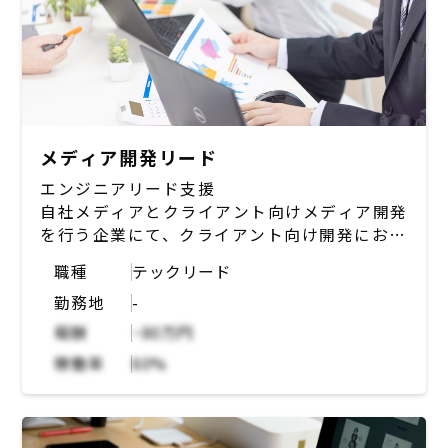
メディア開発リード
エンジニアリード支援
自社メディアとクライアント向けメディア開発
を行う企業にて、クライアント向け開発におけ
るリード業務を担う。
職種
テックリード
勤務地
-
【募集背景】
クライアント向け開発にあたり、開発リードし
報酬
~80万円
ていただける方の増員が必要。特に、インフラ
稼働率
60%
周りを触れる知見のある方を募集。業務委託、
正社員どちらも募集しているので、始めは業務
委託で入っていただいたのち正社員へ切り替え
ることも可能。