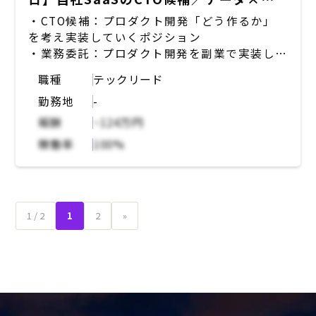
・ドキュメント：Notion, Confluence,
ーケ事業で昨対比800%成長中！
・CTO候補：プロダクト開発「どう作るか」
Google Drive
を考え実装していくポジション
・コミュニケーションツール：Slack,
・業務委託：プロダクト開発を副業で実装して
Discord
いくポジション
職種
テックリード
・自社・顧客にとってどのようなサービスやプ
勤務地
-
ロダクトが必要か検証、リサーチ
・開発するプロダクトの企画、選定
報酬
~124万円
・開発環境の選定
稼働率
100%
・人員計画の立案
開発メンバーは、正社員2名（大手コンサルテ
ィングファーム出身のデータエンジニア、デー
タ分析系企業出身のコンサル）、東大の学生イ
1 / 2
1
2
»
ンターン1名、業務委託3名。プロダクト開発
をより一層加速させていくため、 プロダクト
開発全般をリードいただける方を必要としてい
る。例えば、現在は下記のようなプロダクト開
発を検討し、「どういったサービスやプロダク
トを作っていくのか」といった超上流工程から