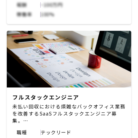
・大規模生産設備や産業機械の動作予測・制御
【チーム体制】
報酬
~100万円
および最適化、
該当プロダクトの開発チームについては大きく
稼働率
100%
・小売業における問題解決・最適化、量子コン
2つの役割で分かれており、「新機能追加、機
ピュータ活用
能改善」を担当するチームと「開発基盤。イン
・新規案件の時系列予測・数理最適化などの課
フラ」を担当するチームがある。
題解決...etc
「新機能開発、機能改善」
【技術環境】
→ビジネス側と密に連携をとりながらプロジェ
Typescript,React,Python,AWSなど
クトを通して開発、サービス運用を行っていく
ことが主な責任となります。
「開発基盤、インフラ」
→アーキテクチャ設計、開発プロセス改善、イ
フルスタックエンジニア
ンフラ設定や監視、DBの性能改善を行って頂
くことが主な責任となります。
未払い回収における煩雑なバックオフィス業務
を改善するSaaSフルスタックエンジニア募
今回は「新機能追加、機能改善」を行うサービ
集。
ス開発チームのテックリードとしての募集とな
プロダクト、組織を成長させるために必要な業
ります。
職種
テックリード
務を幅広く行なっていただくことを想定。