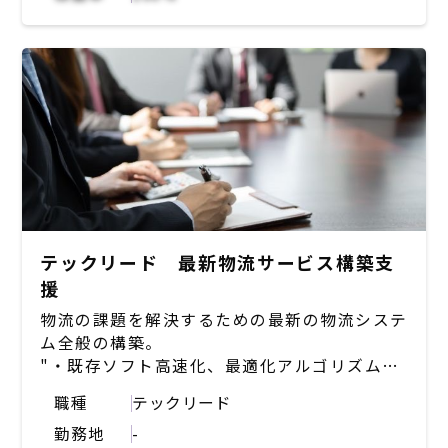
【求める役割】
・適切な技術選定とアーキテクチャ設計を通じ
て、プロダクトの効率的な開発を促す
・技術革新や市場トレンドを把握し、スピード
感＆競争力のあるプロダクト開発を推進
・技術部門の組織構造や人材マネジメントを最
適化し、チームの生産性と成長を促進
【具体的な仕事内容】
・開発における意思決定（技術選定や優先度検
討）
・事業課題/プロダクト課題の技術的解決
テックリード 最新物流サービス構築支
プロダクト開発リード（アーキテクチャー検
援
討、ソースコードレビュー）
物流の課題を解決するための最新の物流システ
・プロセス最適化
ム全般の構築。
・プロダクトの設計/開発/進行管理や、経
"・既存ソフト高速化、最適化アルゴリズムの
営/PM/エンジニア間の技術的な接続など、幅
開発、組み込み、
広くご担当いただきます。状況に応じて、開発
職種
テックリード
・メタヒューリスティクスの検討からPython
実務までお任せ。
勤務地
-
での実装、