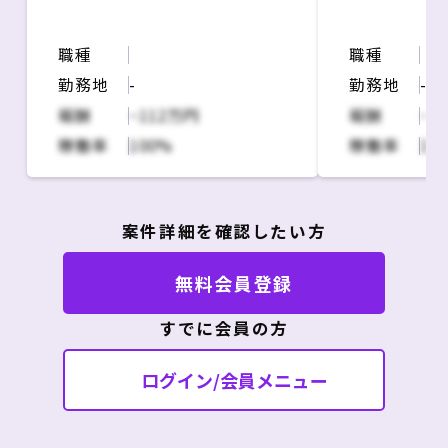
基幹系システムの維持保守なら
・現行システ
びに改修にかかる業務を支援。
し
職種
職種
基幹システムはSAPとスクラッ
・開発要件整
チで開発したシステムで構成さ
・海外HQ/I
勤務地
-
勤務地
-
れており、主な役割は以下。
ーとの連携、
報酬
~112万円
報酬
~1
・システムを利用する事業側の
し
稼働率
100%
稼働率
10
要望/要件ヒアリングなどの前さ
・その他進捗
ばき
品質管理レポ
・改修要望の要不要の検討や提
案などのコンサルティング
案件詳細を確認したい方
・プロジェクトの計画化
・ベンダーマネジメント、プロ
無料会員登録
ジェクトマネジメントの支援
※ベンダーは資本関係のある企
すでに会員の方
業で友好的な関係が築かれてい
る
ログイン/会員メニュー
＜本件に関わることで得られる
知識や経験＞