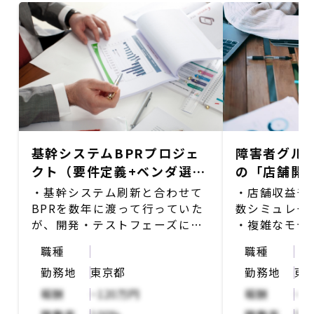
基幹システムBPRプロジェ
障害者グル
クト（要件定義+ベンダ選定
の「店舗開
フェーズ）：PMサポート
・基幹システム刷新と合わせて
・店舗収益モ
BPRを数年に渡って行っていた
数シミュレー
が、開発・テストフェーズにて
・複雑なモデ
頓挫してしまい、リプランPJT
x 原価・経費
職種
職種
として再始動している
が有って、入
勤務地
東京都
勤務地
東
・PJTではリプラン計画を策定
益上がってい
し、現在、「再要件定義」を行
組む
報酬
~120万円
報酬
~1
っている