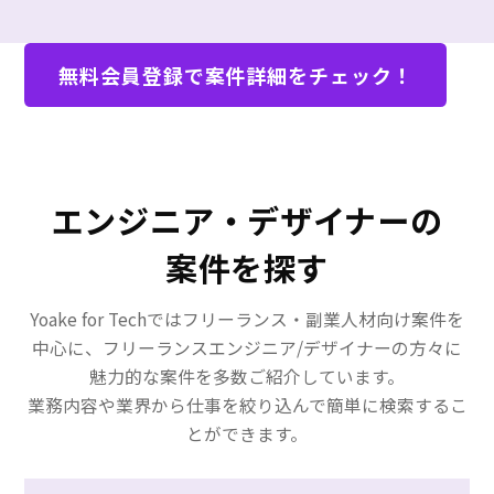
・SAP SD/MMの知識
・大手メーカーの事業部門との
調整経験や業務知識
無料会員登録で案件詳細をチェック！
・貿易業務知識
本件はエンドクライアントから
直接引き合いを受けており、別
チームですが現在進行形で支援
実績がある。丁寧に業務の流れ
など説明いただくことができ、
エンジニア・デザイナーの
必要な情報なども十分に提供さ
案件を探す
れる。
Yoake for Techではフリーランス・副業人材向け案件を
中心に、フリーランスエンジニア/デザイナーの方々に
魅力的な案件を多数ご紹介しています。
業務内容や業界から仕事を絞り込んで簡単に検索するこ
とができます。