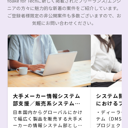
Yoake for Techに新しく掲載されたフリーランス/エンジ
・スケジュール：24年6～11月:
ニアの方々に魅力的な新着の案件をご紹介しています。
業務要件定義、システム要件定
ご登録者様限定の非公開案件も多数ございますので、お
義（概要）、パッケージ
気軽にお問い合わせください。
FitGap、RFP作成、ベンダーセ
レクション
大手メーカー情報システム
システム開
部支援／販売系システム担
におけるプ
当
支援/自動車
日本国内からグローバルにかけ
・ディーラー
て幅広く製品を販売する大手メ
テム（DMS
ーカーの情報システム部として
プロジェクト