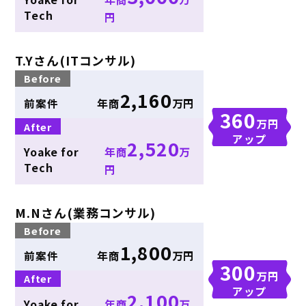
Tech
円
T.Yさん(ITコンサル)
Before
2,160
前案件
年商
万円
360
万円
After
アップ
2,520
Yoake for
年商
万
Tech
円
M.Nさん(業務コンサル)
Before
1,800
前案件
年商
万円
300
万円
After
アップ
2,100
Yoake for
年商
万