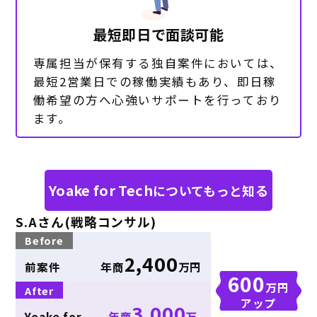
最短即日で面談可能
専属担当が保有する独自案件においては、
最短2営業日での稼働実績もあり、即日稼
働希望の方へ心強いサポートを行っており
ます。
Yoake for Tech
についてもっと知る
S.Aさん(戦略コンサル)
Before
2,400
前案件
年商
万円
600
万円
After
アップ
3,000
Yoake for
年商
万