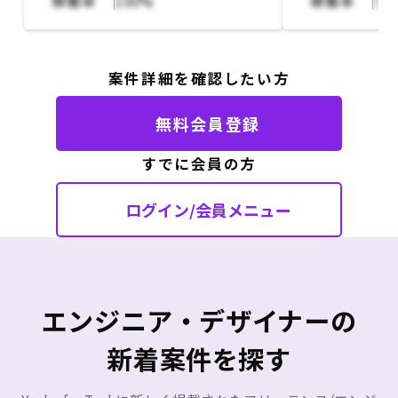
稼働率
100%
稼働率
50
・業務領域ごとに（販促/販売/
調達/債権等）、現行分析及び業
務要件（ToBe）を整理する
・パッケージ適合性判断・スコ
案件詳細を確認したい方
ープ決め等も必要で、業務領域
外でも、マスターやデータモデ
無料会員登録
リング、非機能要件の整理とい
った情報を集約・RFP化し、SI
すでに会員の方
ベンダーを選定する
※現段階でパッケージは
ログイン/会員メニュー
GRANDIT（グランディット）を
活用する想定
・募集ロール：PMサポート（1
名）
全体統括しているPMの業務逼迫
エンジニア・デザイナーの
に伴い、１名PMサポートのポジ
ションを募集（マネジメント視
新着案件を探す
点を持ちつつ、業務要件、シス
テム要件定義の経験豊富なITコ
ンサルが望ましいです）