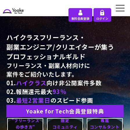
無料会員登録
ログイン
ハイクラスフリーランス・
副業エンジニア/クリエイターが集う
プロフェッショナルギルド
フリーランス・副業人材向けに
案件をご紹介いたします。
01.
ハイクラス
向け非公開案件多数
02.報酬還元最大
93％
03.
最短2営業日
のスピード参画
Yoake for Tech会員登録特典
"フリーランス
限定
専属
の歩き方"
コミュニティ
コンサルタント