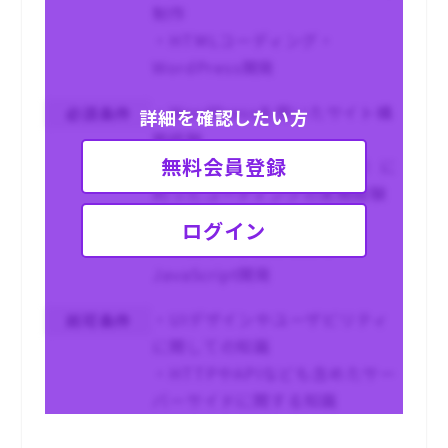
制作
・HTMLコーディング・
WordPress開発
・WordPressを用いたサイト構
必須条件
詳細を確認したい方
築経験
無料会員登録
・WEB標準（HTML5/CSS3）に
則ったコーディングの実務経験
・CSS設計の理解
ログイン
・Webサイト制作に伴う
JavaScript開発
・UIデザインやユーザビリティ
尚可条件
に関しての知識
・HTTPやAPIなども含めたサー
バーサイドに関する知識