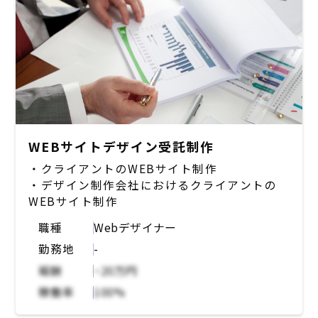
/UX を思考しながら、事業の成長を加速させ
るための機能開発を行なっていきたい模様。
【業務内容】
・プロダクトのフロントエンドまたはサーバー
サイドの機能実装や企画をになっていただきま
す。
フルスタックなご経歴をお持ちの方は、両方に
携わっていただく可能性もございます。
WEBサイトデザイン受託制作
・クライアントのWEBサイト制作
・テックリードを支える開発メンバーとして活
・デザイン制作会社におけるクライアントの
躍していただきながら、開発チームを強くする
WEBサイト制作
ことに貢献していただきたい模様です。（ご経
験やご希望によってはテックリードを担ってい
職種
Webデザイナー
ただく可能性もございます）
勤務地
-
報酬
~20万円
【担当領域】
フロントエンドに集中いただくことも、フルス
稼働率
100%
タック的に活躍いだだくことも可能。サーバー