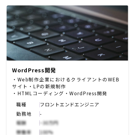
サイドメインがご希望の方はそのようなご相談
も可能。現時点のスキルと挑戦したいこと、そ
して開発状況を鑑み、多様な形での開発の場を
提供。
【テクノロジースタック】
- サーバーサイド：Python
- フロントエンド：JavaScript / TypeScript
/ Angular
- インフラ：AWS各種
WordPress開発
- データベース：Amazon DynamoDB
- ツール：Slack / GitHub / CircleCI"
・Web制作企業におけるクライアントのWEB
サイト・LPの新規制作
・HTMLコーディング・WordPress開発
職種
フロントエンドエンジニア
勤務地
-
報酬
~30万円
稼働率
100%