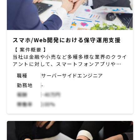
スマホ/Web開発における保守運用支援
【 案件概要 】
当社は金融や小売など多種多様な業界のクライ
アントに対して、スマートフォンアプリや
Webシステムの開発、保守運用を行う。既存
職種
サーバーサイドエンジニア
顧客の保守運用業務をお任せ。クライアントか
勤務地
-
ら頂いた依頼について、着実に進めることは前
提として、ただ右から左へ流すのではなく、依
報酬
~40万円
頼の背景を汲んだり影響範囲を考慮した追加提
稼働率
100%
案を行うなど クライアントの満足度向上に貢
献いただく。
【 具体的業務内容 】
・顧客からの問い合わせの一次窓口