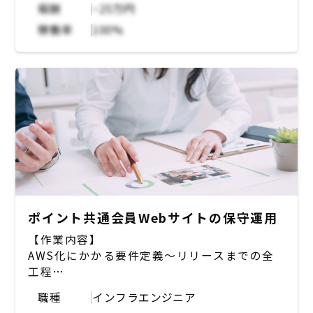
報酬
~25万円
稼働率
100%
ポイント共通会員Webサイトの保守運用
【作業内容】
AWS化にかかる要件定義～リリースまでの全
工程
運用システムの保守、保守改修
職種
インフラエンジニア