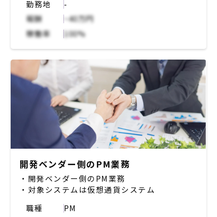
勤務地
-
【案件概要】
ポイント共通会員Webサイトについて、保
報酬
~40万円
守、保守開発を行う案件。直近、現状のインフ
稼働率
100%
ラ構成をオンプレ→AWS化対応を行うことが
確定しており、AWS化の要件定義からSinまで
をメインとして保守、保守開発と並行しながら
行う。AWS化はインフラ、ネットワーク部分
は顧客が担当し、弊社担当部分としてはアプリ
ケーションよりの機能として、既存のJOB管理
機能をstepfunctionに置き換えることや既存
のDBをAmazonAurora(Postgres)に置き換え
るなどの対応がメインとなる。保守では、SQL
でのパッチ作業などを実施予定。保守開発で
は、javaの保守開発を要件定義～本番リリース
作業までの全工程にかかわっていただく。
開発ベンダー側のPM業務
・開発ベンダー側のPM業務
・対象システムは仮想通貨システム
職種
PM