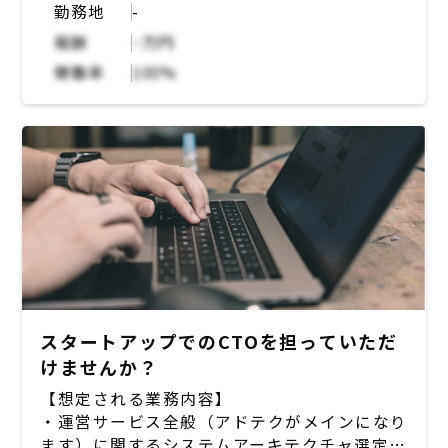
勤務地
-
報酬
~万円
稼働率
100%
スタートアップでのCTOを担っていただ
けませんか？
【想定される業務内容】
・運営サービス全般（アドテクがメインになり
ます）に関するシステムアーキテクチャ選定