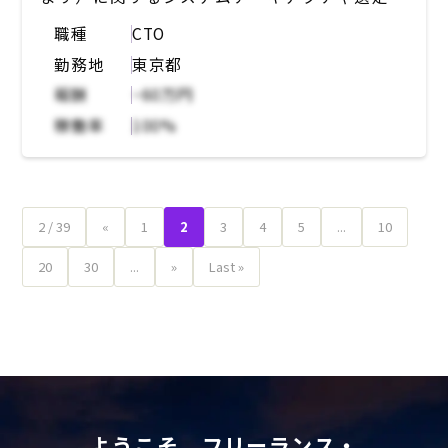
・社内インフラの整理
職種
CTO
・外注先のコントロール
勤務地
東京都
・開発組織の0からの立ち上げ（こちらは中長
期にご参画いただきながら徐々に行っていただ
報酬
~60万円
くイメージです）
稼働率
100%
2 / 39
«
1
2
3
4
5
...
10
20
30
...
»
Last »
ようこそ、フリーランス・