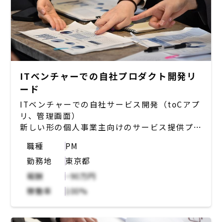
・保守運用を通じた既存クライアントへのアッ
プセル、クロスセル?
・保守運用における案件維持管理、課題管理、
改善提案 など
【開発環境】
・インフラ：AWS, オンプレミス
ITベンチャーでの自社プロダクト開発リ
・OS：RHEL/CentOS, AmazonLinux
ード
・言語：PHP, Java, JavaScript, Swift,
ITベンチャーでの自社サービス開発（toCアプ
Kotlin, Python
リ、管理画面）
・開発ツール：Git, Jenkins, Ansible,
新しい形の個人事業主向けのサービス提供プラ
Vagrant, Ansible, Docker, AWS
ットフォーム。スマホで簡単に、個人の「好
ECS/EKS/ECR
職種
PM
き」をサービス化させることが可能。
・コミュニケーション・プロジェクト管理：
勤務地
東京都
Redmine, Chatwork, Slack, Zabbix,
【募集背景】
Nagios
報酬
~90万円
サービスの利用者増加やそれに伴う機能追加の
稼働率
100%
計画に伴い、チームの自走化を意識した開発体
制の強化が必要なフェーズ。チームで大事にし
たいこととして、 直感的に触れてもらえるUI