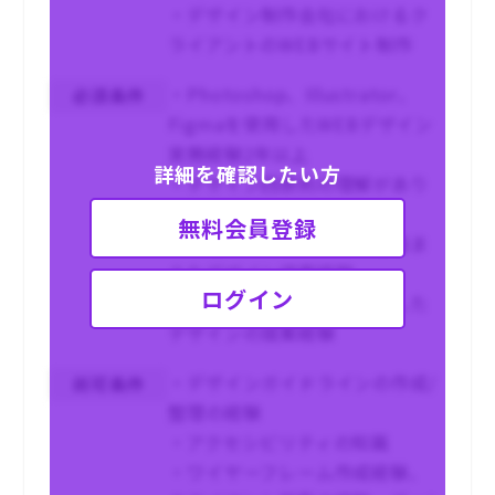
・デザイン制作会社におけるク
ライアントのWEBサイト制作
・Photoshop、Illustrator、
必須条件
Figmaを使用したWEBデザイン
実務経験2年以上
詳細を確認したい方
・デザイン四原則の理解があり
デザインに反映した経験
無料会員登録
・デザインガイドラインを踏ま
えたデザイン提案経験
ログイン
・ゾーニングや構成を意識した
デザインの提案経験
・デザインガイドラインの作成/
尚可条件
整理の経験
・アクセシビリティの知識
・ワイヤーフレーム作成経験、