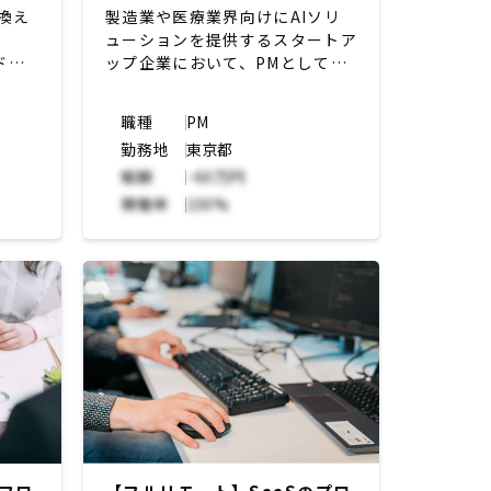
き換え
製造業や医療業界向けにAIソリ
ューションを提供するスタートア
アドで
ップ企業において、PMとしてモ
ビリティ×AI領域での大手クラ
の手戻
イアントとの共同開発に携わる。
職種
PM
B 開
最新の自動運転や歩行解析等の技
勤務地
東京都
たる。
術に関わることができ、基礎研究
報酬
~60万円
やリサーチだけではなく実際に社
会実装もなされており、事業のダ
稼働率
100%
イナミックさを味わいながら業務
遂行ができるポジション。クライ
アント企業は日本企業だが、社内
はグローバル色が強いため、社外
では日本語で、開発メンバーとは
英語メインでコミュニケーション
する。
【主な業務内容】
・セールス・開発チームと連携し
たクライアント企業への提案や開
発との調整
・要件収集から実装までのプロジ