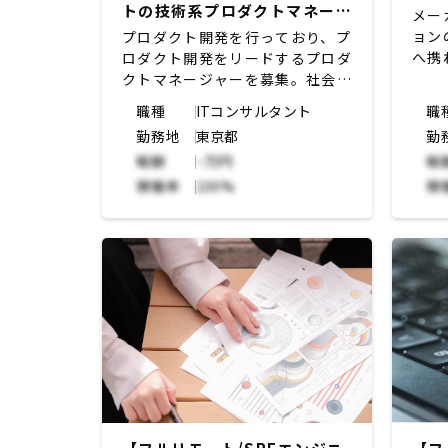
トの技術系プロダクトマネージ
メー
ャー
ョン
プロダクト開発を行っており、プ
へ携
ロダクト開発をリードするプロダ
した
クトマネージャーを募集。社会イ
ンの
ンフラ分野で活躍するプラントエ
職種
ITコンサルタント
職
員の
ンジニアの専門家と一緒に、ゼロ
勤務地
東京都
勤
る。
イチのプロダクト開発を進める。
報酬
~万円
報
特にアルゴリズムを活用したプラ
ント設計や運転管理支援など、特
稼働率
100%
稼
定の領域で深い知見やスキルとテ
クノロジーを掛け合わせて、全く
新しい形のプロダクトを構築。
【具体的な業務】
・社会インフラ分野で活躍するプ
ラントエンジニアの専門家の思考
や行動を理解するユーザー調査か
らコンセプト立案
・プロダクトのビジョンと開発ロ
ードマップの作成
・プロダクトの機能要件を決め、