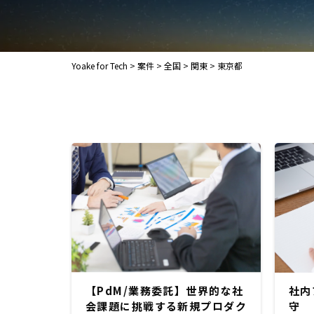
Yoake for Tech
>
案件
>
全国
>
関東
>
東京都
【PdM/業務委託】世界的な社
社内
会課題に挑戦する新規プロダク
守