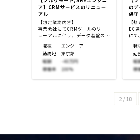
【フルリモート/SREエンジニ
【フ
プロダクトデザイナーやエンジニ
ア】CRMサービスのリニュー
のデ
アと一緒に機能実装を進める新規
アル
保守
プロダクト開発をリード
【想定業務内容】
【想
事業会社にてCRMツールのリニ
EC
ューアルに伴う、データ基盤の構
にて
築、統合、運用などの業務
基盤
職種
エンジニア
職
勤務地
東京都
勤
報酬
~40万円
報
稼働率
100%
稼
2 / 18