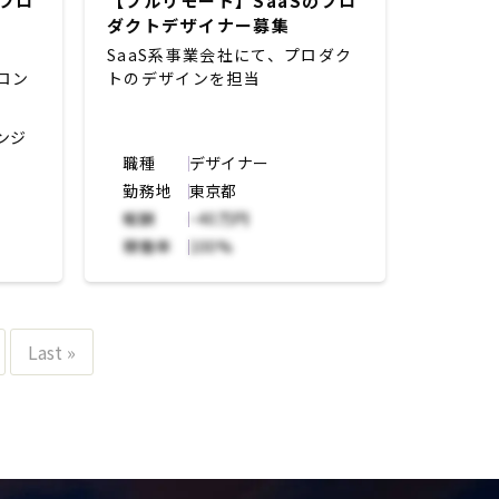
のフロ
【フルリモート】SaaSのプロ
ェクトマネジメント
ダクトデザイナー募集
・チームリード・マネジメント
SaaS系事業会社にて、プロダク
（ハーフコミットの場合には、上
ロン
トのデザインを担当
記の中から優先度を決めて高いも
のから担っていただく予定）
ンジ
職種
デザイナー
勤務地
東京都
報酬
~40万円
稼働率
100%
Last »