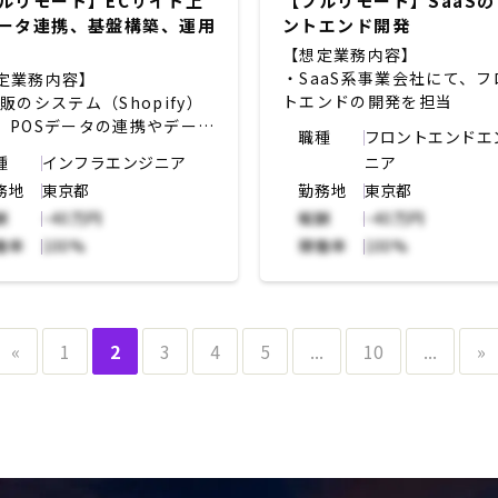
ルリモート】ECサイト上
【フルリモート】SaaS
ータ連携、基盤構築、運用
ントエンド開発
【想定業務内容】
・SaaS系事業会社にて、フ
定業務内容】
トエンドの開発を担当
通販のシステム（Shopify）
、POSデータの連携やデータ
職種
フロントエンドエ
の構築、運用業務
種
インフラエンジニア
ニア
務地
東京都
勤務地
東京都
酬
~40万円
報酬
~40万円
働率
100%
稼働率
100%
«
1
2
3
4
5
...
10
...
»