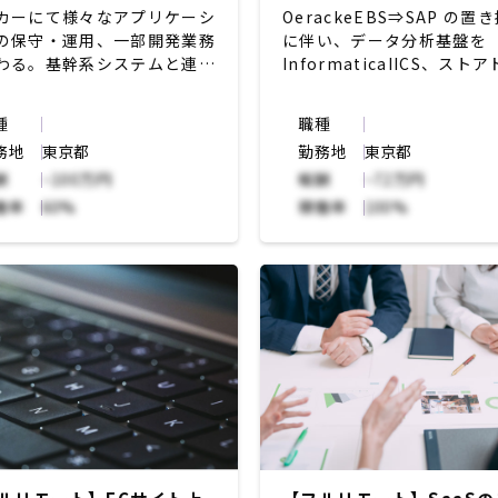
カーにて様々なアプリケーシ
OerackeEBS⇒SAP の置
の保守・運用、一部開発業務
に伴い、データ分析基盤を
わる。基幹系システムと連携
InformaticaIICS、スト
データ抽出のアプリケーショ
再構築。
開発・運用。案件先企業の社
現在開発フェーズ中で設計
種
職種
方と連携をしながら業務す
りや結合テストに向けた JO
務地
東京都
勤務地
東京都
発など業務内容は多岐にわ
酬
~100万円
報酬
~72万円
・OracleCloudERP、EBS
働率
60%
稼働率
100%