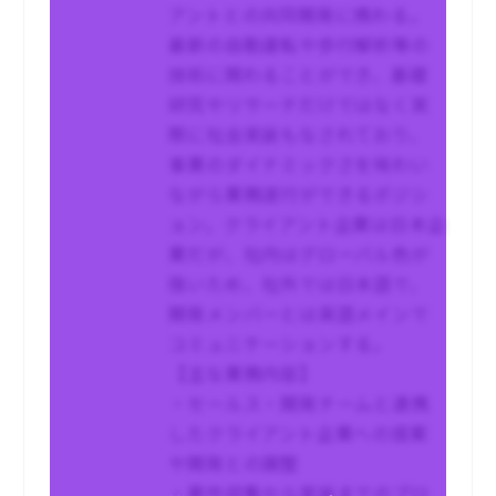
アントとの共同開発に携わる。
最新の自動運転や歩行解析等の
技術に関わることができ、基礎
研究やリサーチだけではなく実
際に社会実装もなされており、
事業のダイナミックさを味わい
ながら業務遂行ができるポジシ
ョン。クライアント企業は日本企
業だが、社内はグローバル色が
強いため、社外では日本語で、
開発メンバーとは英語メインで
コミュニケーションする。
【主な業務内容】
・セールス・開発チームと連携
したクライアント企業への提案
や開発との調整
・要件収集から実装までのプロ