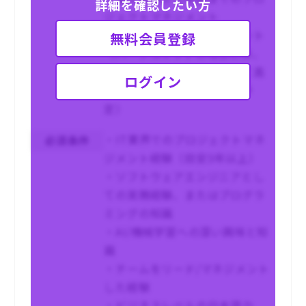
詳細を確認したい方
ジェクトマネジメント
・チームリード・マネジメント
無料会員登録
（ハーフコミットの場合には、
上記の中から優先度を決めて高
ログイン
いものから担っていただく予
定）
・IT業界でのプロジェクトマネ
必須条件
ジメント経験（目安3年以上）
・ソフトウェアエンジニアとし
ての実務経験、またはプログラ
ミングの知識
・AI/機械学習への深い興味と知
識
・チームをリード/マネジメント
した経験
・ビジネスレベルの日本語力