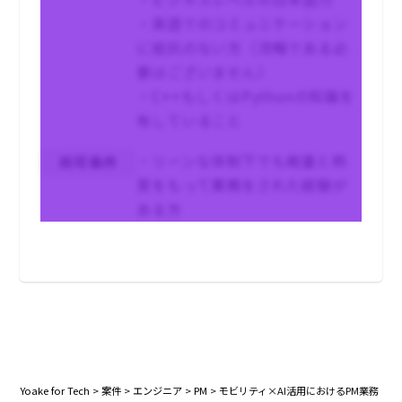
・英語でのコミュニケーション
に抵抗のない方（流暢である必
要はございません）
・C++もしくはPythonの知識を
有していること
・リーンな体制下でも裁量と熱
尚可条件
意をもって業務をされた経験が
ある方
Yoake for Tech
>
案件
>
エンジニア
>
PM
>
モビリティ×AI活用におけるPM業務