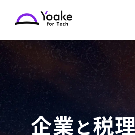
企業
税
と