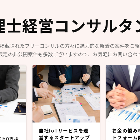
役割の人・部門が存在する
・取締役（社内）または執
として、エンジニアリング
理士経営コンサルタ
人間が経営に参加している
・エンジニアの人事評価に
ニアが関わっている
しく掲載されたフリーコンサルの方々に魅力的な新着の案件をご
限定の非公開案件も多数ございますので、お気軽にお問い合わ
自社IoTサービスを運
お金の悩み
営するスタートアップ
トフォーム
PMO支援