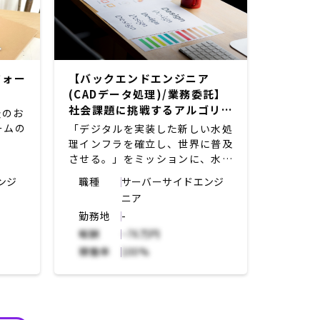
フォー
【バックエンドエンジニア
(CADデータ処理)/業務委託】
社会課題に挑戦するアルゴリズ
級のお
ムを活用した新規プロダクトの
ームの
「デジタルを実装した新しい水処
製品化をリード
理インフラを確立し、世界に普及
させる。」をミッションに、水不
発、運
足問題の解決に取り組む。今回
ンジ
職種
サーバーサイドエンジ
は、新規プロダクトの製品化に向
ニア
システ
けて、CADデータ処理を行う自
勤務地
-
ンド開
社システムの開発に携わっていた
だける方を募集。
報酬
~76万円
ライブ
稼働率
100%
・CADデータ生成・取得・変換
するた
処理、自動作図処理を行う
・要求事項から、処理要件を検討
など
し、実装を行う