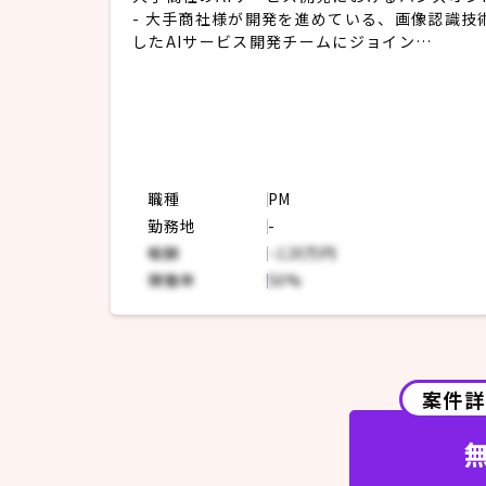
- 大手商社様が開発を進めている、画像認識技
したAIサービス開発チームにジョイン
- 大手商社様の先にいるエンドクライアント様と
推進pjのPMO業務
- エンドクライアント様との週1回定例Mtgでの
題管理
- 大手商社様チーム内での重要論点・課題管理
向けたディスカッション＋推進に向けたドキュ
職種
PM
ション
勤務地
-
報酬
~120万円
稼働率
50%
案件詳