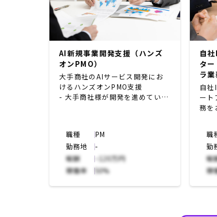
AI新規事業開発支援（ハンズ
自社
オンPMO）
ター
ラ業
大手商社のAIサービス開発にお
けるハンズオンPMO支援
自社
- 大手商社様が開発を進めてい
ート
る、画像認識技術を活用したAI
務を
サービス開発チームにジョイン
- 大手商社様の先にいるエンドク
【想
職種
PM
職
ライアント様とのPoC推進pjの
自社
勤務地
-
勤
PMO業務
利用
- エンドクライアント様との週1
報酬
~120万円
ただ
報
回定例Mtgでの進捗/課題管理
Io
稼働率
50%
稼
- 大手商社様チーム内での重要論
ムの
点・課題管理、解消に向けたディ
ップ
スカッション＋推進に向けたドキ
始め
ュメンテーション
聞き