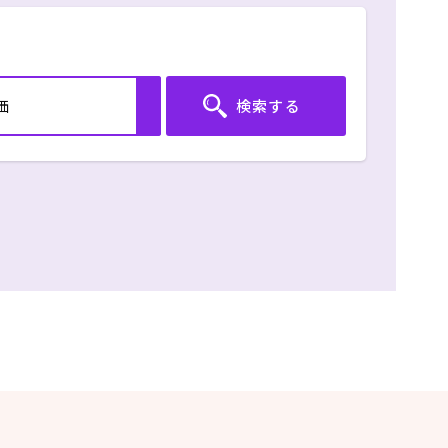
価
ust
x-web
ショ
,
k,
、技
を行う