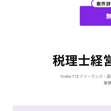
きま
案件詳
ただ
緒に
理想
税理士経
Yoakeではフリーランス
業