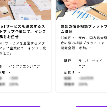
IoTサービスを運営するス
お金の悩み相談プラット
トアップ企業にて、インフ
ム開発
務をお任せ
100万ユーザの、国内最大
金の悩み相談プラットフォ
IoTサービスを運営するスタ
開発全般に参加。
アップ企業にて、インフラ業
お任せ。
【フロントエンド全般の開
職種
サーバーサイドエ
用】
定業務概要】
種
インフラエンジニア
ニア
・モダンな技術やデザイン
開発している複数のアプリで
務地
-
勤務地
-
ムを取り入れたフロントエ
するインフラ部分を担ってい
発
きたい模様。水処理周りを
酬
~万円
報酬
~100万円
・分析レポートを提供する
Tを用いてサポートするシステ
働率
100%
稼働率
100%
ラリの開発
ため、業界知識のキャッチア
・アプリケーションと連携
もいただきながら参加。
めの API 開発
は社内のエンジニアの指示を
・管理画面のUIの設計開発
ながら一緒に業務遂行してい