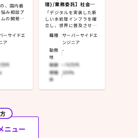
理)/業務委託】社会課
ザの、国内最
題に挑戦するアルゴリ
の悩み相談プ
「デジタルを実装した新
ズムを活用した新規プ
ームの開発全
しい水処理インフラを確
ロダクトの製品化をリ
立し、世界に普及させ
ード
る。」をミッションに、
バーサイドエ
職種
サーバーサイドエ
エンド全般の
水不足問題の解決に取り
ニア
ンジニア
】
組む。今回は、新規プロ
勤務
-
技術やデザイ
ダクトの製品化に向け
地
を取り入れた
て、CADデータ処理を行
ンド開発
う自社システムの開発に
0万円
報酬
~76万円
ートを提供す
携わっていただける方を
%
稼働
100%
リの開発
募集。
率
ーションと連
API 開発
・CADデータ生成・取
UIの設計開
得・変換処理、自動作図
処理を行う
ンド全般の開
・要求事項から、処理要
の方
件を検討し、実装を行う
メニュー
ーとコミュニ
【求める人物像】
しながら
・一緒に仕事するPdMや