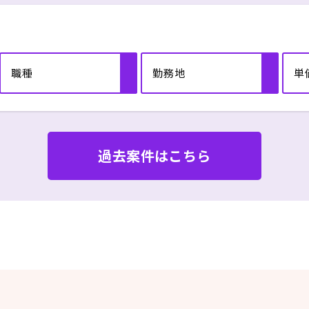
ンの実装
【開発環境】
・開発コラボレーション:
GitHub
職種
勤務地
単
・言語: TypeScript, Go, R
・フレームワーク: Vue.js,
Nuxt.js, echo, gin, acti
・DBMS: MySQL
・仮想化・オーケストレー
過去案件はこちら
ン: Docker, Kubernetes
・パブリッククラウド: AWS
GCP ・CI/CD: CircleCI,
Slack(ChatOps)
・監視: Sentry, DataDog,
Mackerel
・コミュニケーション: Slac
taiga, miro
【技術カルチャー】
・CTO またはそれに準じる
術やワークフローの標準化