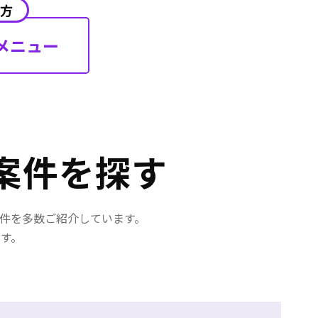
、運用
の方
【求める人物像】
ーショ
・一緒に仕事するPdMやエンジ
メニュー
案
ニアの指示に従って、業務を遂行
た戦略
して頂ける人
・積極的な提案をしていただいた
の
りなど、協力しながら一緒に業務
を進めていただける人
ながる
案件を探す
画/
務効率
案件を多数ご紹介しています。
修やカ
す。
査を行
障害に
し、再
デザイ