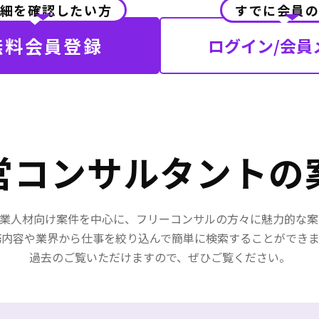
・バックエンド全般の開発
すが、積極的な提案をしてい
細を確認したい方
すでに会員
【UI/UX】
いたりなど、協力しながら一
・デザイナーとコミュニケ
業務を進めていただける方が
無料会員登録
ログイン/会員
ンしながらUI/UX向上の提
。
・サイト企画の改善にむけ
に基づくデザイン案作成
・ウェブアプリケーション
UI/UXデザイン
【改善/自動化など】
・サービスの品質向上につ
技術選定導入
営コンサルタントの
・プロダクトおよび機能の企
設計/実装/テスト/計測/改善
・サービスの品質向上や業
化のための提案、実施
・副業人材向け案件を中心に、フリーコンサルの方々に魅力的な
・リリース済みの機能の改
務内容や業界から仕事を絞り込んで簡単に検索することができま
スタマーサポートと共に調
過去のご覧いただけますので、ぜひご覧ください。
いユーザーの問題解決
・フロントエンドでの監視
ワークフローの策定
・綺麗でかつモジュラー化
利用可能なフロントエンド