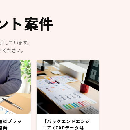
行役員
部門の
ント案件
エンジ
紹介しています。
せください。
相談プラッ
【バックエンドエンジ
開発
ニア (CADデータ処