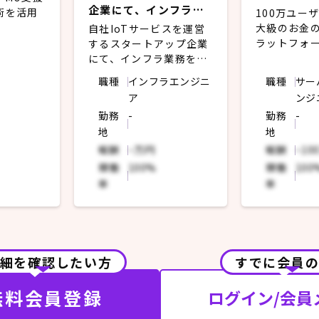
企業にて、インフラ業
術を活用
100万ユー
務をお任せ
大級のお金
自社IoTサービスを運営
のPoC
ラットフォ
するスタートアップ企業
般に参加。
にて、インフラ業務をお
進捗/課
任せ。
職種
インフラエンジニ
職種
サー
【フロント
ア
ンジ
、解消に
開発、運用
【想定業務概要】
勤務
-
勤務
-
メンテー
・モダンな
自社開発している複数の
地
地
ンシステム
アプリで利用するインフ
フロントエ
ラ部分を担っていただき
報酬
~万円
報酬
~10
・分析レポ
たい模様。水処理周りを
稼働
100%
稼働
100
るライブラ
IoTを用いてサポートす
率
率
・アプリケ
るシステムのため、業界
携するための 
知識のキャッチアップも
・管理画面の
いただきながら参加。
発など
始めは社内のエンジニア
・バックエ
の指示を聞きながら一緒
細を確認したい方
すでに会員
発、運用
に業務遂行していきます
【UI/UX】
が、積極的な提案をして
無料会員登録
ログイン/会員
・デザイナ
いただいたりなど、協力
ケーション
しながら一緒に業務を進