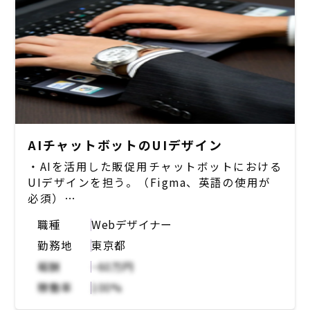
AIチャットボットのUIデザイン
・AIを活用した販促用チャットボットにおける
UIデザインを担う。（Figma、英語の使用が
必須）
職種
Webデザイナー
【想定業務内容】
勤務地
東京都
・管理画面やユーザー画面のUIデザイン実装
（Figma）
報酬
~60万円
・ユーザーヒアリング（PdM（PM）やエンジ
稼働率
100%
ニアも同席のもと）
・UI検討