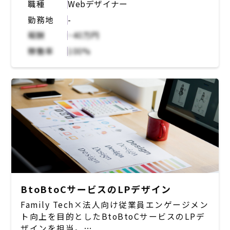
職種
Webデザイナー
活用まで、人事労務に必要なフローをワンスト
勤務地
-
ップで実現するクラウドサービス。マルチプロ
ダクト戦略を掲げて、人事DXのさらなる促
報酬
~40万円
進・人的資本経営やESG経営などに対して貢献
稼働率
100%
していくためのプロダクトを今後も積極的にリ
リースする予定。現在、プロダクトデザイナー
のポジションが不足しており、今回業務委託で
の参画を募集。
プロダクトチームの一員としてプロダクトのデ
ザインをお任せ。プロダクト開発のプロセスに
は様々なメンバーが関わります。プロダクトマ
ネージャー / エンジニア / 他デザイナーだけ
でなく、ビジネスメンバーと協働し顧客接点を
もち、ユーザーリサーチを行うことも推奨。
・新規および既存プロダクトのユーザーインタ
BtoBtoCサービスのLPデザイン
ビューとリサーチ
Family Tech×法人向け従業員エンゲージメン
・他職種と協働した新規および既存プロダクト
ト向上を目的としたBtoBtoCサービスのLPデ
の要件定義
ザインを担当。