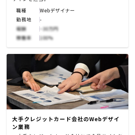
・新規および既存プロダクトのUIデザイン
社内にデザイン業務が可能な担当者はいるもの
・デザインリサーチ体制の整備と実行
職種
Webデザイナー
の、副業であったり役員業務との兼任であった
・デザインシステム構築と運用
勤務地
-
りすることから、増員が必要な状況。女性の意
・デザイナーの採用およびデザインチームの組
見も取り入れたサービスデザインを希望されて
報酬
~30万円
織開発 etc…
いる観点から、女性のデザイナーを希望されて
その中でデザイナーは各メンバーと協力し、主
稼働率
100%
いる。法人向けのSaaSと個人向けのアプリを
に新規プロダクトや新機能に関わる以下のよう
組み合わせたサービスのため、toB、toC両軸
なデザイン業務を現在行う。またデザインシス
のデザインに携わっていただける方を募集。
テムの構築・運用、他職種を巻き込んだデザイ
LPのワイヤーフレーム設計～デザイン制作や
ンプロセスの改善、ビジネスと連携を深めユー
コーディングを担当。ビジネス側がPPTで作成
ザーに提供する価値の解像度を高めるなど組織
したラフな構成案をもとに、ワイヤーフレーム
を跨いだ「デザインに関連する取り組み」も積
に落とす部分からコーディングまで担当。デザ
極的に行っており、これから更にデザイナーが
インツールは現在はFigmaを使用しているが、
売り方から作り方まで幅広く関わっている状態
ご希望のツールをご提案いただく形でも可能。
を組織で作っていく。
大手クレジットカード会社のWebデザイ
ン業務