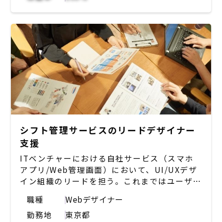
性と必要性を認識し、デザイン組織を立ち上げ
ていただける方を募集。
"■主な想定業務内容：
プロダクトデザインチームのマネージャーとし
て、プロダクトデザイン組織を立ち上げ、全体
をマネジメントする役割を担っていただきま
す。
組織のあるべき姿を描き、事業と組織に貢献す
るポジションです。
【具体的な業務内容】
シフト管理サービスのリードデザイナー
・中長期のデザイン組織のあるべき姿を描き、
支援
人員計画の策定・採用などの活動を通じた組織
ITベンチャーにおける自社サービス（スマホ
創りの実行
アプリ/Web管理画面）において、UI/UXデザ
・プロダクトデザイン組織としてのクオリティ
イン組織のリードを担う。これまではユーザー
向上・担保のための活動
の課題解決をするための機能拡充に力を割いて
・ペルソナ、ユーザーストーリー、カスタマー
職種
Webデザイナー
きたが、機能面が充実してきた現状では、いか
ジャーニー等の作成
勤務地
東京都
にユーザーに自然に使ってもらえるか？良い体
・ユーザーヒアリングや行動観察を通じたユー