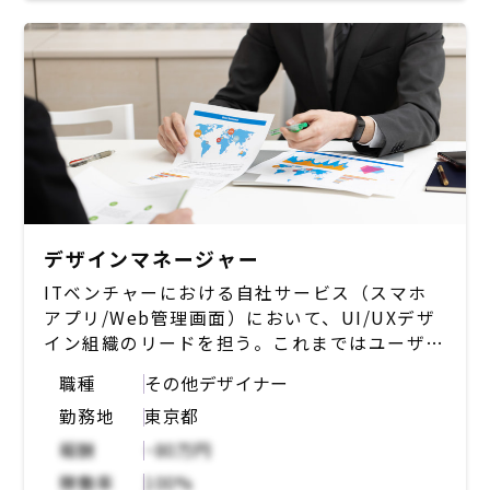
※稼働頻度やご経験に応じて、ワイヤーフレー
ム設計なども担う可能性。
要件定義は基本的にPdMやPMの方が担当。
デザインマネージャー
ITベンチャーにおける自社サービス（スマホ
アプリ/Web管理画面）において、UI/UXデザ
イン組織のリードを担う。これまではユーザー
の課題解決をするための機能拡充に力を割いて
職種
その他デザイナー
きたが、機能面が充実してきた現状では、いか
勤務地
東京都
にユーザーに自然に使ってもらえるか？良い体
験を提供できるか？の重要性が増してきてい
報酬
~80万円
る。 経営陣含めて”デザイン力の強化”の重要
稼働率
100%