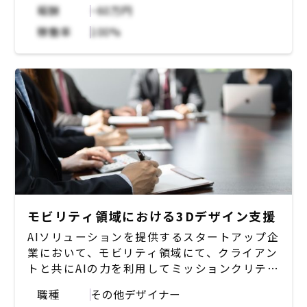
験を提供できるか？の重要性が増してきてい
ザー課題の発見
報酬
~60万円
る。 上記の背景を踏まえて、ユーザーの課題
・要件定義、情報設計、UI設計（Figmaを利
稼働率
100%
を解消できる理想の姿を考え、プロダクトを通
用）
じた課題解決のソリューションを具体化する役
・デザインシステムの構築
割を担っていただける方を募集。
・デザインチームのリーディング
【具体的な想定業務内容】
【使用ツール】
・ペルソナ、ユーザーストーリー、カスタマー
Figma, Miro, Slack, Notion, Google
ジャーニー等の作成
Workspace, GitHub, Metabase
・ユーザーヒアリングや行動観察を通じたユー
ザー課題の発見
・要件定義（プロダクトマネージャーと協
業）、情報設計、UI設計（Figmaを利用）
モビリティ領域における3Dデザイン支援
【使用ツール】
AIソリューションを提供するスタートアップ企
Figma, Miro, Slack, Notion, Google
業において、モビリティ領域にて、クライアン
Workspace, GitHub, Metabase
トと共にAIの力を利用してミッションクリティ
カル領域にチャレンジするデザイナーを募集。
職種
その他デザイナー
業界の常識を疑いながら、ユーザーフレンドリ