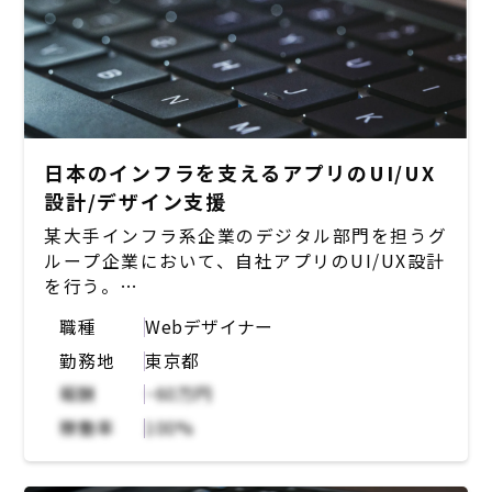
日本のインフラを支えるアプリのUI/UX
設計/デザイン支援
某大手インフラ系企業のデジタル部門を担うグ
ループ企業において、自社アプリのUI/UX設計
を行う。
職種
Webデザイナー
【想定業務内容】
勤務地
東京都
・アプリの機能追加、改修における設計（情報
設計～詳細なワイヤーフレーム設計）
報酬
~60万円
・アプリのWeb（PC）ビューでの見え方の検
稼働率
100%
討、制作
・ビジネス職メンバーとの定例MTGへの参加