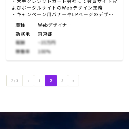
・大手クレジットカード会社にて会員サイトお
よびポータルサイトのWebデザイン業務
・キャンペーン用バナーやLPページのデザイ
ン
職種
Webデザイナー
・顧客向け資料用PDFの作成(デザイン)
勤務地
東京都
・SNSキャンペーンのバナー制作業務
・Webと紙媒体のデザインが半々くらい、同
報酬
~35万円
時進行で複数の制作物を制作
稼働率
100%
・現場部門にはデザインに関する有識者は不
在、各社内事業部に制作物内容の確認や一部修
正、再校正の調整などを行う。
・ツール：Illustrator
2 / 3
«
1
2
3
»