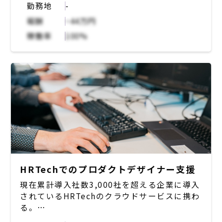
勤務地
-
ーなデザインを軸に自ら思考のできる方を募
集。
報酬
~44万円
稼働率
100%
- AIモデルによる検出結果をユーザーに伝える
際の先進的でユーザーフレンドリーな設計
- モビリティ領域における3Dモデリング（ア
セットの一部作成、アセット改良を含む）
- エンジニアと協力した実装のためのデザイン
設計
HRTechでのプロダクトデザイナー支援
現在累計導入社数3,000社を超える企業に導入
されているHRTechのクラウドサービスに携わ
る。
人事業務の効率化から人材データの一元管理・