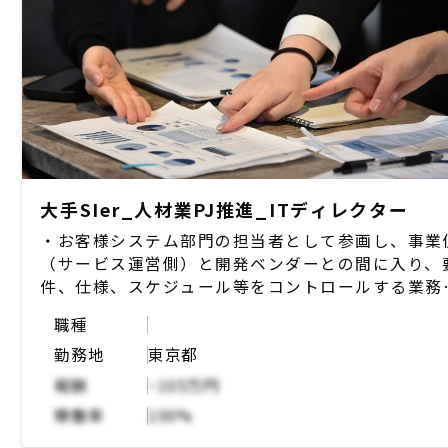
・必要に応じてクライアントをリテンションしてい
つつ、週次で進捗や課題、ネクストアクションなど
レポートをあげる
大手SIer_人材業PJ推進_ITディレクター
・お客様システム部門の担当者として参画し、事業
（サービス運営側）と開発ベンダーとの間に入り、
件、仕様、スケジュール等をコントロールする業務
実施する
職種
・事業側からの要望を要求事項として取りまとめ、
勤務地
東京都
発ベンダーに連携する
・ベンダ成果物（要件定義書、基本設計書）が要求
報酬
~105万円
要件を満たしているかレビュー・統制を行う。
稼働率
100%
・業務要件の変更が必要な場合に事業側メンバーと
調整を行う