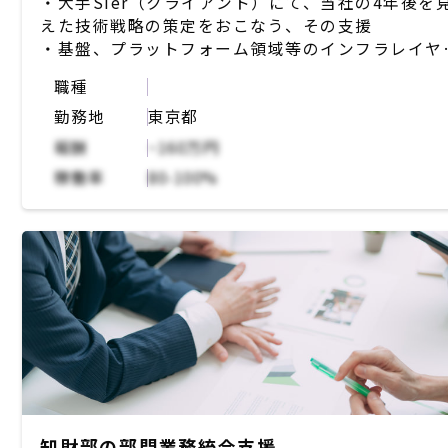
・大手SIer（クライアント）にて、当社の4年後を
えた技術戦略の策定をおこなう、その支援
・基盤、プラットフォーム領域等のインフラレイヤ
における、将来市場動向、技術動向、プレイヤー動
職種
等の外部環境の調査・分析
勤務地
東京都
・その調査・分析結果に基づき、戦略的な示唆出し
戦略仮説の構築
報酬
~160万円
・上記を取りまとめたPPT資料を作成
稼働率
80-100%
・資料をベースにクライアント責任者／ステークホ
ダーとの丁寧なコミュニケーション
知財部の部門業務統合支援