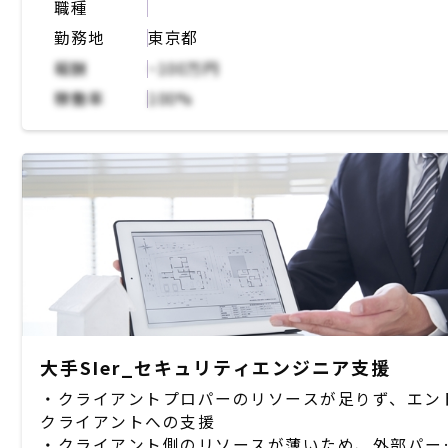
職種
が、そこの人材が不足している
勤務地
東京都
・タスクはQA対応(API仕様など)、銀行、ベンダな
の問い合わせ先の切り分け、諸調整
報酬
~100万円
稼働率
100%
大手SIer_セキュリティエンジニア支援
・クライアントプロパーのリソースが足りず、エン
クライアントへの支援
・クライアント側のリソースが薄いため、外部パー