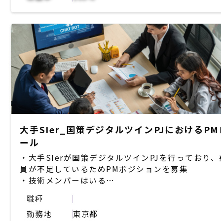
大手SIer_国策デジタルツインPJにおけるPM
ール
・大手SIerが国策デジタルツインPJを行っており、
員が不足しているためPMポジションを募集
・技術メンバーはいる
・複数のステークホルダー（ベンダ等/社内）が存
職種
ており、間のタスクが抜け落ちている
勤務地
東京都
・その抜け漏れタスクを拾い上げ、自ら推進してい