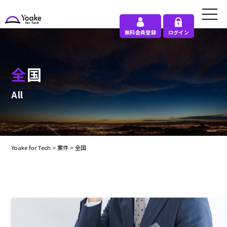
無料会員登録
ログイン
全国
All
Yoake for Tech
>
案件
>
全国