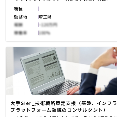
ナー様が主体的に動く必要がある
職種
・５人ほどのチームをマネジメント
勤務地
埼玉県
報酬
~120万円
稼働率
100%
大手SIer_技術戦略策定支援（基盤、インフ
プラットフォーム領域のコンサルタント）