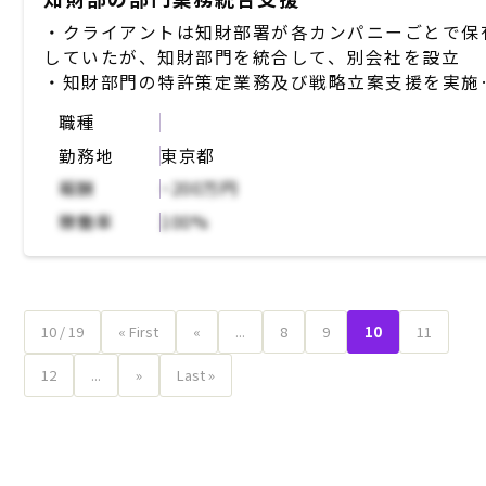
・クライアントは知財部署が各カンパニーごとで保
していたが、知財部門を統合して、別会社を設立
・知財部門の特許策定業務及び戦略立案支援を実施
ただきたい
職種
・業務内容は確定しておらず、どんな支援が可能か
勤務地
東京都
示もとめられている状況
報酬
~200万円
稼働率
100%
10 / 19
« First
«
...
8
9
10
11
12
...
»
Last »