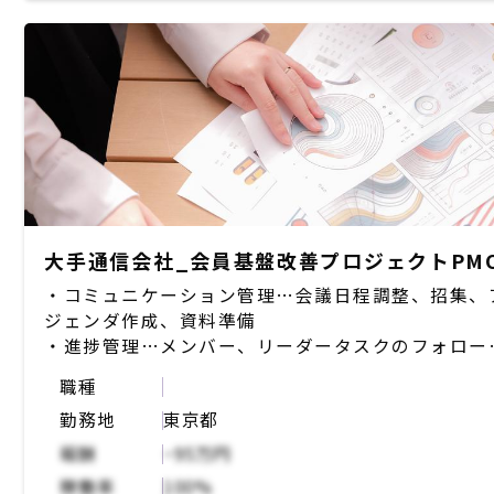
・企画/サービス運営部門、デザイン会社、開発ベ
ダ、連携システム担当、等との調整を行う。
・
Slack/Backlog/Redmine/Teams/GoogleWorksp
等を利用したコミュニケーション
・レビュー・QAの管理・窓口。課題のとりまとめ
応状況管理。
・受入テスト計画策定、テスト設計、テスト実施
・障害管理、ベンダ修正後の再テスト
・運営部門からの問い合わせ一次受け、ベンダへの
大手通信会社_会員基盤改善プロジェクトPM
査・対応依頼
・コミュニケーション管理…会議日程調整、招集、
・ベンダ改修後の動作確認、リリース調整
ジェンダ作成、資料準備
・上記に付随する、会議運営や議事録作成等のプロ
・進捗管理…メンバー、リーダータスクのフォロー
ェクト管理支援業務
進捗管理、サービス主管部とのやり取り
職種
・課題管理…課題提示、解決策策定、推進
勤務地
東京都
・作業系…資料作成（議事メモ、周知資料、報告資
料）
報酬
~95万円
稼働率
100%