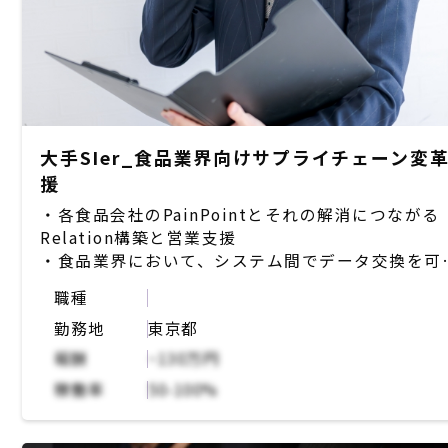
大手SIer_食品業界向けサプライチェーン変
援
・各食品会社のPainPointとそれの解消につながる
Relation構築と営業支援
・食品業界において、システム間でデータ交換を可
とする業界標準仕様を決めるという新規事業構想を
職種
品業界で進めている
勤務地
東京都
・設計情報から開始して、貿易物流や請求決済まで
張性を見込んだ仕組みを構築する為の顧客とのリレ
報酬
~130万円
ションシップ構築
稼働率
50-100%
・一部既存顧客とのリレーション構築がうまくいっ
いるため、現担当者と連携して同じようなクライア
トを創発する