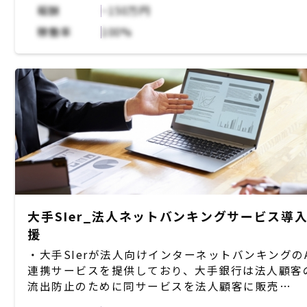
ような前のめりなPMを希望
報酬
~150万円
・技術知見の細かいところは不要だが、基盤領域で
稼働率
100%
なくソフト側
大手SIer_法人ネットバンキングサービス導
援
・大手SIerが法人向けインターネットバンキングのA
連携サービスを提供しており、大手銀行は法人顧客
流出防止のために同サービスを法人顧客に販売
・大手SIerは導入支援として銀行側に常駐している