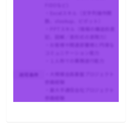
FIDOなど)
・Excelスキル（文字列操作関
数、vlookup、ピポット）
・PPTスキル（情報の構造的表
記、図解／表形式の表現力）
・お客様や関連部署様と円滑な
コミュニケーション能力
・１人称での業務遂行能力
・大規模会員基盤プロジェクト
尚可条件
参画経験
・最大手通信会社プロジェクト
参画経験