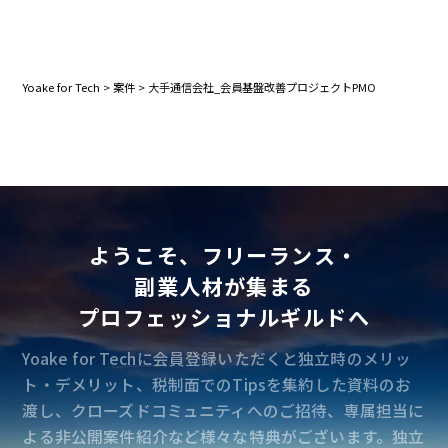
Yoake for Tech
>
案件
>
大手通信会社_会員基盤改善プロジェクトPMO
ようこそ、フリーランス・
副業人材が集まる
プロフェッショナルギルドへ
Yoake for Techに会員登録いただくと独立時のメリッ
ト・デメリット、税制面でのTipsを集約した資料のお
渡し、クローズドコミュニティへのご招待、専属担当に
よる非公開案件紹介など様々な特典がございます。独立