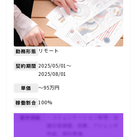
リモート
勤務形態
2025/05/01〜
契約期間
2025/08/01
〜95万円
単価
100%
稼働割合
・コミュニケーション管理…会
案件詳細
議日程調整、招集、アジェンダ
作成、資料準備