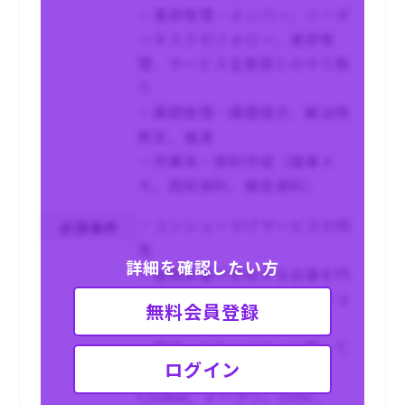
・進捗管理…メンバー、リーダ
ータスクのフォロー、進捗管
理、サービス主管部とのやり取
り
・課題管理…課題提示、解決策
策定、推進
・作業系…資料作成（議事メ
モ、周知資料、報告資料）
・コンシューマITサービスの知
必須条件
見
詳細を確認したい方
・複数部署が参加する会議を円
滑に進行するファシリテーショ
無料会員登録
ン能力。
・認証、セキュリティに関して
ログイン
の基本知識(セッション、
Cookie、トークン、OIDC、