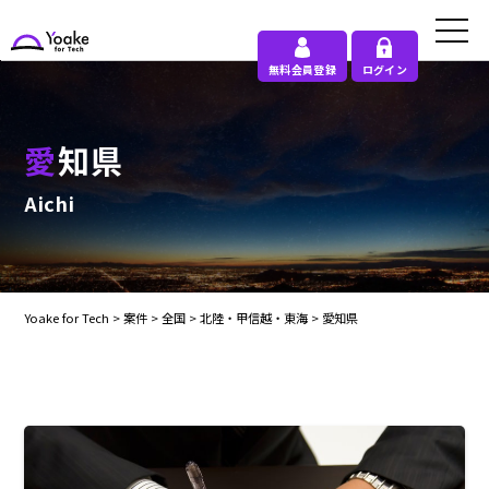
無料会員登録
ログイン
愛知県
Aichi
Yoake for Tech
>
案件
>
全国
>
北陸・甲信越・東海
>
愛知県