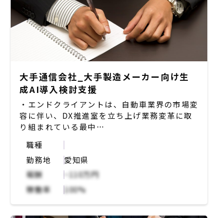
大手通信会社_大手製造メーカー向け生
成AI導入検討支援
・エンドクライアントは、自動車業界の市場変
容に伴い、DX推進室を立ち上げ業務変革に取
り組まれている最中
・2部門で生成AIの取り組みについて検討して
職種
いる
勤務地
愛知県
・研究開発部門（※秘匿性担保が必要）では社
内既存データを活用した新しい研究開発の方向
報酬
~110万円
性検討に利用したい
稼働率
100%
・営業部門では現状、商談記録がメールデータ
の保存、で運用中。ゆくゆくはCRM導入も検
討しているが、直近では、生成AI活用によるデ