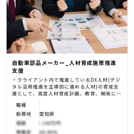
ータ利活用を検討したい（ex. 項目（顧客名、
金額、商品等）のDB化、検索基盤）
・社内要望も強く、顧客のデータ化は利益につ
ながるので、最も予算取得し易い
・中期的なプランとして、鋼材の受発注データ
連携（現行は自家製レガシーシステム）や
CRM導入を描く必要がある
自動車部品メーカー_人材育成施策推進
支援
・クライアント内で推進しているDX人材(デジ
タル活用推進を主導的に進める人材)の育成支
援として、高度人材育成計画、教育、開発に関
するプロジェクトを伴走的に支援
職種
・DX人材育成制度の構築支援（ファシリテー
勤務地
愛知県
ションや資料作成、アドバイス）
・AI活用推進活動の支援（資料チェックやアド
報酬
~140万円
バイス）
稼働率
40-60%