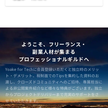
・複数社員の1on1を通した育成（ビジネスス
キルのメソッドや事例紹介、コーチング）
ようこそ、フリーランス・
副業人材が集まる
プロフェッショナルギルドへ
Yoake for Techに会員登録いただくと独立時のメリッ
ト・デメリット、税制面でのTipsを集約した資料のお
渡し、クローズドコミュニティへのご招待、専属担当に
よる非公開案件紹介など様々な特典がございます。独立
からプロジェクトデリバリーまで充実のサポートをさ
せていただきます。