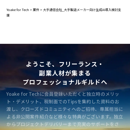
Yoake for Tech
>
案件
>
大手通信会社_大手製造メーカー向け生成AI導入検討支
援
ようこそ、フリーランス・
副業人材が集まる
プロフェッショナルギルドへ
Yoake for Techに会員登録いただくと独立時のメリッ
ト・デメリット、税制面でのTipsを集約した資料のお
渡し、クローズドコミュニティへのご招待、専属担当に
よる非公開案件紹介など様々な特典がございます。独立
からプロジェクトデリバリーまで充実のサポートをさ