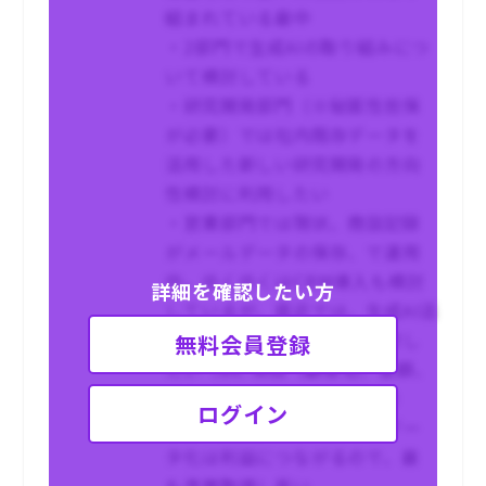
組まれている最中
・2部門で生成AIの取り組みにつ
いて検討している
・研究開発部門（※秘匿性担保
が必要）では社内既存データを
活用した新しい研究開発の方向
性検討に利用したい
・営業部門では現状、商談記録
がメールデータの保存、で運用
中。ゆくゆくはCRM導入も検討
詳細を確認したい方
しているが、直近では、生成AI活
用によるデータ利活用を検討し
無料会員登録
たい（ex. 項目（顧客名、金額、
商品等）のDB化、検索基盤）
ログイン
・社内要望も強く、顧客のデー
タ化は利益につながるので、最
も予算取得し易い