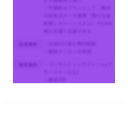
・中期的なプランとして、鋼材
の受発注データ連携（現行は自
家製レガシーシステム）やCRM
導入を描く必要がある
・生成AIの導入検討経験
必須条件
・製造メーカーの知見
・コンサルティングファーム(マ
尚可条件
ネージャー以上)
・面談2回