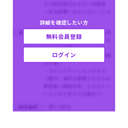
らの照会受付および一次調査
・担当部署へのエスカレーショ
ン
詳細を確認したい方
・英語（海外ユーザーとの電話
必須条件
無料会員登録
会議等もあるため、会話できる
レベルが必要）
ログイン
・ITサポート経験（※開発経験
は不要）
・コミュニケーションスキル
（国内・海外の複数システムの
関係者へ情報共有、エスカレー
ションなどを行う必要あり）
・週2~3出社
尚可条件