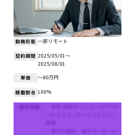
一部リモート
勤務形態
2025/05/01〜
契約期間
2025/08/01
〜80万円
単価
100%
稼働割合
・為替/通貨オプションのITサポ
案件詳細
ートデスク（サービスデスク）
業務
・銀行の国内、海外ユーザーか