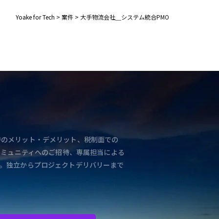
Yoake for Tech
>
案件
>
大手物流会社＿システム統合PMO
と独立時のメリット・デメリット、税制面での
コミュニティへのご招待、専属担当による
。独立からプロジェクトデリバリーまで