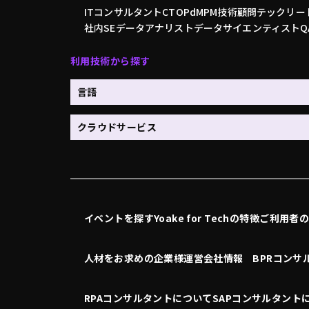
ITコンサルタント
CTO
PdM
PM
技術顧問
テックリー
社内SE
データアナリスト
データサイエンティスト
利用技術から探す
言語
クラウドサービス
イベントを探す
Yoake for Techの特徴
ご利用者
人材をお求めの企業様
運営会社情報
BPRコンサ
RPAコンサルタントについて
SAPコンサルタント