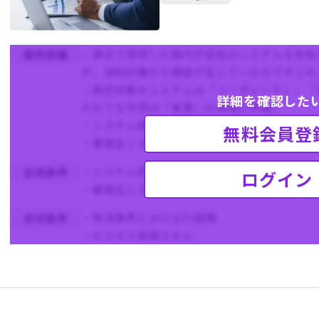
・直近で買収した国内子会社のシステムを全社
案件詳細
が、当初計画から遅延が生じているのでそこの
・統合対象のシステムは「コーポレート」、「
詳細を確認した
そのうち今回は「事業」の領域に参画。
・システム統合のPJ全体のPMO（スケジュー
無料会員登
・都度生じる / 生じうる課題について、その
・システム統合のPJ全体のPMO（スケジュー
必須条件
ログイン
・都度生じる / 生じうる課題について、その
・物流業界におけるPJ経験
尚可条件
・ビジネス英語スキル