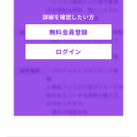
・システム開発および保守業務
の全般的な実施、特にシステム
詳細を確認したい方
サイドのタスクの精通
無料会員登録
・SIの全工程から保守までの経験
必須条件
（特にシステムサイドのタスク
に精通したスキル）
ログイン
・大手コンサルファーム出身者
・プロジェクトマネジメント経
尚可条件
験
※開発フェーズと保守フェーズの
両方をカバーする柔軟な働き方
が求められます。
・週半分程度出社