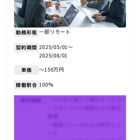
一部リモート
勤務形態
2025/05/01〜
契約期間
2025/08/01
〜150万円
単価
100%
稼働割合
・SIの全工程から保守までをカバ
案件詳細
ーするシステム開発および保守
業務
・開発フェーズおよび保守フェ
ーズ