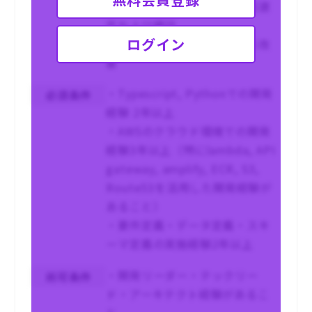
・各種フレームワークの技術選
定および検証
ログイン
・サービスのパフォーマンス改
善
・Typescript, Pythonでの開発
必須条件
経験 2年以上
・AWSのクラウド環境での開発
経験3年以上（特にlambda, API
gateway, amplify, ECR, S3,
Route53を活用した開発経験が
あること）
・要件定義・データ定義・スキ
ーマ定義の実施経験2年以上
・開発リーダー・テックリー
尚可条件
ド・アーキテクト経験があるこ