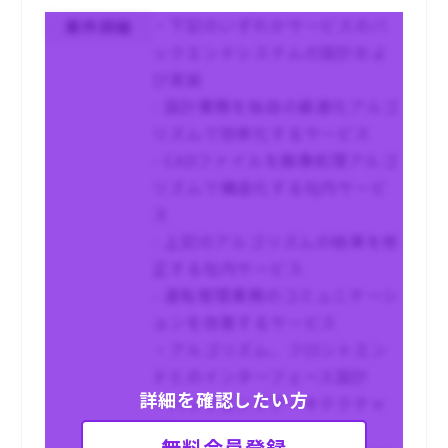
・下記のいずれかサービスのバ
案件詳細
ックエンドシステムの設計およ
び実装
- 設計業務を独自の最適化アルゴ
リズムで効率化するサービス
- CADファイルを画像処理アルゴ
リズムで構造化する社内サービ
ス
- 上記のアルゴリズムの結果を修
正する社内サービス
- 運転管理業務のコミュニケーシ
ョンを改善するサービス
・アルゴリズム、フロントエン
ドとのインターフェース設計
詳細を確認したい方
・バックエンドアーキテクチャ
設計
無料会員登録