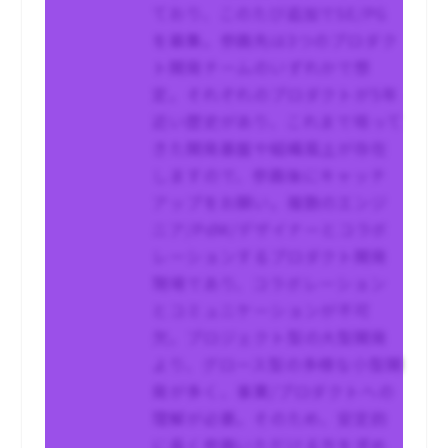
ており、このたび追加でSE/PG
を募集。参画先は3つのプロダク
ト開発チームのいずれかで想
定。それぞれのプロダクトが5年
近い歴史があり、これまで培って
きた開発基盤や組織風土が存在
しますので、参画後にキャッチ
アップをお願い。複数のエンジ
ニア/PdM/デザイナーとコラボ
レーションするプロダクト開発
現場であり、コラボレーション
とコミュニケーションが不可
欠。プロジェクト型の大型開発
より、グロース型の多様な小型開
発が多く、事業/プロダクトへの
理解が必要。そのため、安定的
に長く参画いただける方を求め