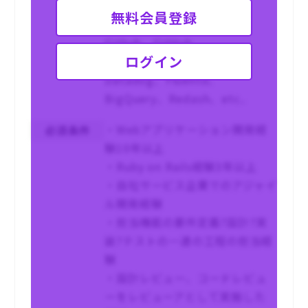
MySQL、Redis、
無料会員登録
Elasticsearch、Nginx
Github、GitHub
ログイン
Actions/Jenkins、Slack、
Datadog、Fluentd、
BigQuery、Redash、etc..
・Webアプリケーション開発経
必須条件
験10年以上
・Ruby on Rails経験3年以上
・自社サービス企業でのアジャイ
ル開発経験
・担当機能の要件定義?設計?実
装?テストの一連の工程の担当経
験
・設計レビュー、コードレビュ
ーをレビューアとして実施した