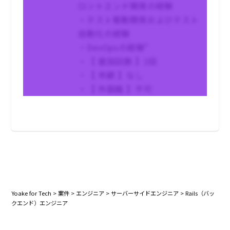
ロントエンド開発の経験
・テスト駆動開発およびテスト
自動化の経験
・DevOpsの経験"
・【 面談回数 】1回
・【 年齢 】なし
・【 外国籍 】不可
Yoake for Tech
>
案件
>
エンジニア
>
サーバーサイドエンジニア
>
Rails（バッ
クエンド）エンジニア