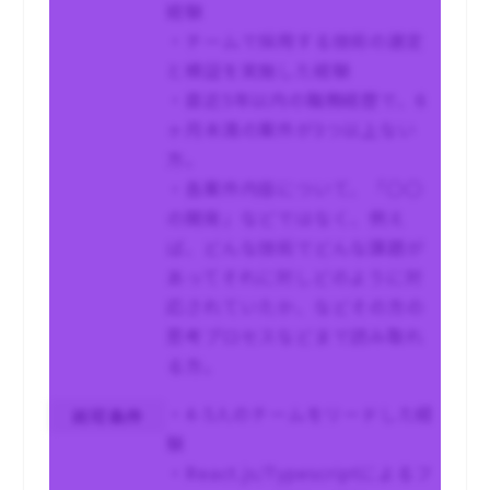
経験
・チームで採用する技術の選定
と検証を実施した経験
・直近5年以内の職務経歴で、6
ヶ月未満の案件が3つ以上ない
方。
・各案件内容について、「〇〇
の開発」などではなく、例え
ば、どんな技術でどんな課題が
あってそれに対しどのように対
応されていたか、などその方の
思考プロセスなどまで読み取れ
る方。
・4-5人のチームをリードした経
尚可条件
験
・React.js/Typescriptによるフ