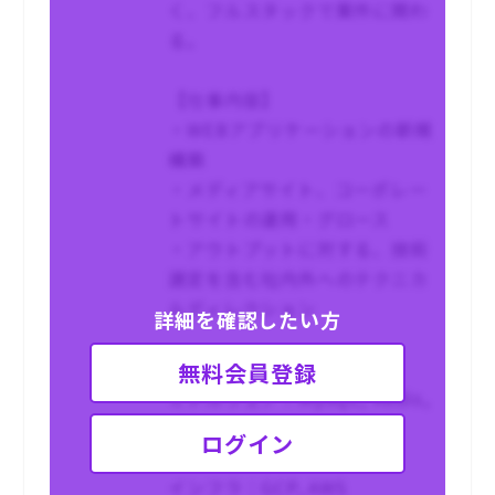
く、フルスタックで案件に関わ
る。
【仕事内容】
・WEBアプリケーションの新規
構築
・メディアサイト、コーポレー
トサイトの運用・グロース
・アウトプットに対する、技術
選定を含む社内外へのテクニカ
ルディレクション
詳細を確認したい方
【技術スタック】
無料会員登録
ミドルウェア：MySQL, Redis,
Nginx, Apache, Docker,
ログイン
Kubernetes
インフラ：GCP, AWS