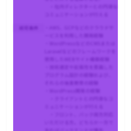
・社内ディレクターとの円滑な
コミュニケーションが行える
・AWS、GCPなどのクラウドサ
尚可条件
ービスを利用した開発経験
・WordPressなどのCMSまたは
Laravelなどのフレームワークを
使用したWEBサイト構築経験
・技術選定や拡張性を意識した
プログラム設計の経験および、
それらの後進教育の経験
・WordPress開発の経験
・クライアントとの円滑なコ
ミュニケーションが行える
・フロント、バック両方対応
いただける方。どちらか一方で
あればバックエンドが優先