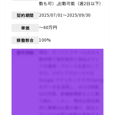
勤も可）,出勤可能（週2日以下）
2025/07/01〜2025/09/30
契約期間
〜60万円
単価
100%
稼働割合
現在、エンジニアチームは少人
案件詳細
数体制で受託制作と自社メディ
アの運用・グロースを並行して
行う。メディアグロースでは
Google アナリティクスやClarity
のデータを活用し、UI/UX改善、
SEO対策、新機能開発などに取
り組む。しかし、現状は受託制
作に業務の比重が偏り、自社メ
ディアで大胆な施策を実施する