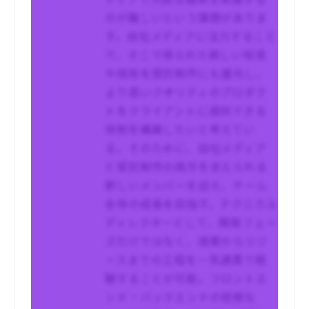
のが難しいという課題がありま
す。自社メディアに注力すること
で、そこで得られた新しい知見
や技術を受託制作にも還元し、
より高いクオリティのプロダク
トをクライアントに提供できる
体制を構築したいと考えてい
る。そのために、自社メディア
と受託制作の両方を支えられる
新しいメンバーを迎え、チーム
全体の成長を目指す。テクニカル
ディレクターとして、開発フェー
ズだけではなく、提案からリリ
ースまでの工程を一気通貫で経
験することが可能。フロントエ
ンド・バックエンドの垣根な