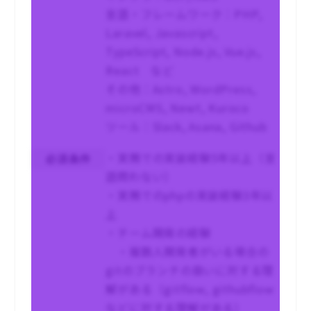
言語・フレームワーク：PHP,
Laravel, Javascript,
TypeScript, Node.js, Vue.js,
React など
その他：Astro, WordPress,
microCMS, Newt, Kuroco
ツール：Slack, Asana, Github
・実務での実装経験5年以上（言
必須条件
語問わない）
・実務でのphpの実装経験3年以
上
・チーム開発の経験
・複数人開発者がいる場合の
gitのブランチの扱いに対する理
解がある（gitflow, githubflow
などに対する理解がある）