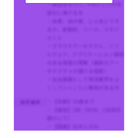
・責任をもって、PMとしてPJを
成功に導ける方
・自責、自分事、じゃあどうす
るか、能動的、リード、マネジ
メント
・クラウドアーキテクト、ソフ
トウェア、アプリケーション領域
のある程度の理解（最新のアー
キテクチャが描ける程度）
・社会課題として物流業界をよ
くしていくことに興味がある方
・【年齢】50歳まで
尚可条件
・【面談】2回（WEB、1回目元
請けにて）
・【国籍】日本人のみ