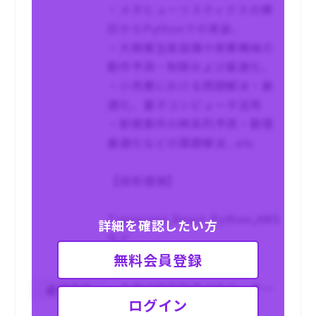
・メタヒューリスティクスの検
討からPythonでの実装、
・大規模生産設備や産業機械の
動作予測・制御および最適化、
・小売業における問題解決・最
適化、量子コンピュータ活用
・新規案件の時系列予測・数理
最適化などの課題解決...etc
【技術環境】
Typescript,React,Python,AWS
詳細を確認したい方
など
無料会員登録
・先端IT技術知見があり、オー
必須条件
ログイン
ナーシップもって動ける人