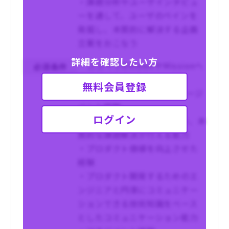
・課題分析やユーザインタビュ
ーを通して、ユーザのペインを
発掘し、本質的に解決する企画
立案をおこなう
詳細を確認したい方
・ココペリのVisionやMissionへ
必須条件
の共感
無料会員登録
・5年以上のプロダクトマネージ
メント経験
ログイン
・クライアント課題の深堀り、本
質的な課題解決が行える能力
・プロダクト価値を向上させた
経験
・プロダクト開発するためのエ
ンジニアと円滑にコミュニケー
ションできる技術知識をベース
としたコミュニケーション能力