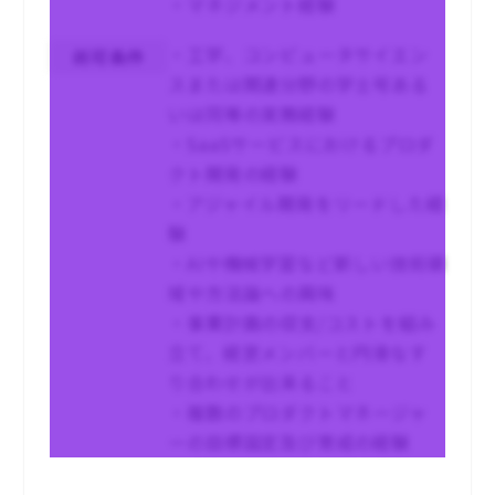
・マネジメント経験
・工学、コンピュータサイエン
尚可条件
スまたは関連分野の学士号ある
いは同等の実務経験
・SaaSサービスにおけるプロダ
クト開発の経験
・アジャイル開発をリードした経
験
・AIや機械学習など新しい技術領
域や方法論への興味
・事業計画の収支/コストを組み
立て、経営メンバーと円滑なす
り合わせが出来ること
・複数のプロダクトマネージャ
ーの目標設定及び育成の経験