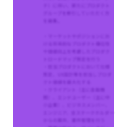
チ）に伴い、新たにプロダクト
グループを牽引していただく方
を募集。
・マーケットやポジションにお
ける将来的なプロダクト優位性
や価値向上を考慮したプロダク
トロードマップ策定を行う
・担当プロダクトにおいて仕様
策定、UX設計等を担当しプロダ
クト価値を最大化する
・クライアント（主に金融機
関）、エンドユーザー（主に中
小企業）、ビジネスメンバー、
エンジニア、全ステークホルダー
からの案件、要件管理を行う