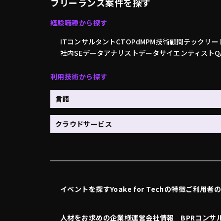
フリーランス案件を探す
経験職種から探す
ITコンサルタント
CTO
PdM
PM
技術顧問
テックリー
社内SE
データアナリスト
データサイエンティスト
利用技術から探す
言語
クラウドサービス
イベントを探す
Yoake for Techの特徴
ご利用者
人材をお求めの企業様
運営会社情報
BPRコンサ