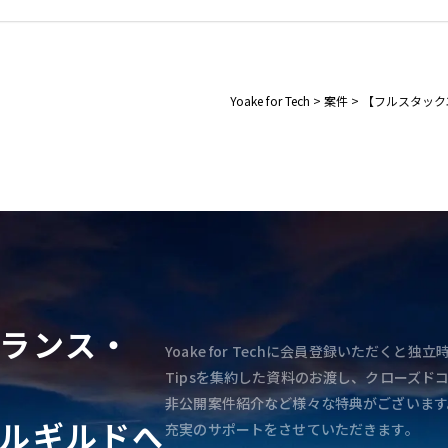
Yoake for Tech
>
案件
>
【フルスタック
ランス・
Yoake for Techに会員登録いただく
Tipsを集約した資料のお渡し、クローズド
非公開案件紹介など様々な特典がございます
ルギルドへ
充実のサポートをさせていただきます。