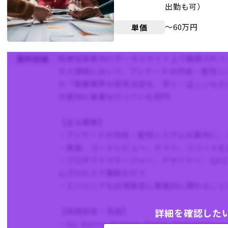
出勤も可）
〜60万円
単価
医療従事者向けポータルサイト上で展開されて
案件詳細
ネス領域において、アンケートの作成・配信シ
※「医療業界の意思決定を、早く・正しいもの
タ提供の事業を行っている部門
【主な業務】
・アンケートの作成・配信システムの案件に、
・実装、コードレビュー、テスト、リリースを
・プロダクトマネージャー、デザイナー、QA
ムプロセスで業務を行う
・エンジニアも仕様策定に積極的に関わること
【採用技術・言語】
詳細を確認した
・Go, Kotlin, Python, React, Terraform