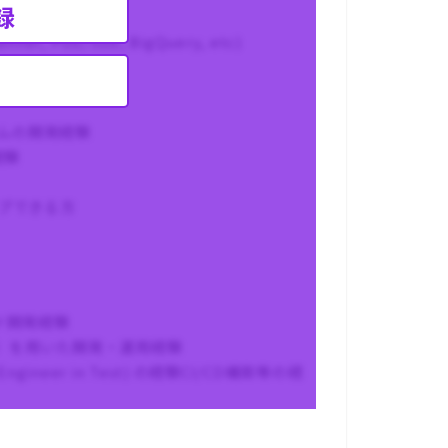
録
nner, Pub/Sub, BigQuery, etc)
ck, Zoom
ステムの開発経験
経験
プできる方
ンド開発経験
d等）を用いた開発・運用経験
gineer in Test) の経験CI/CD構築等の経