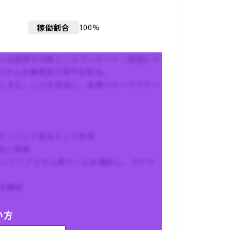
100%
稼働割合
いる医師を対象としたアンケート・調査ビジ
ステムの開発及び保守を担当。
にする」ことを目指し、各種リサーチやデー
エンジニア担当として参加
主に実施
エンジニアと少人数チームを構成し、スクラ
を期待
い方