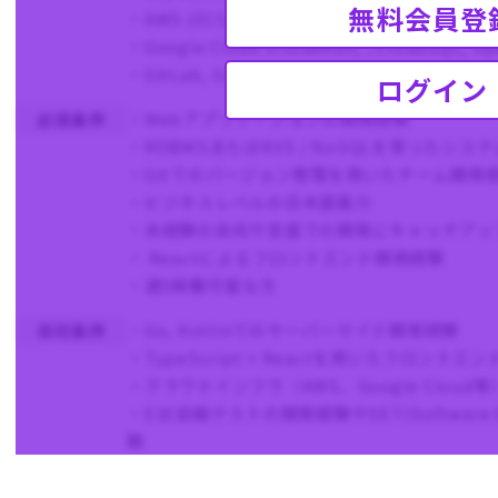
無料会員登
・AWS (ECS, Lambda, RDS, etc)
・Google Cloud (CloudRun, , CloudSQL, Spa
・GitLab, GitLab CI, Jira, Confluence, Sla
ログイン
・Webアプリケーションの開発経験
必須条件
・RDBMSまたはKVS / NoSQLを使ったシ
・Gitでのバージョン管理を用いたチーム開発
・ビジネスレベルの日本語能力
・未経験の技術や言語での開発にキャッチアッ
・ Reactによるフロントエンド開発経験
・週5稼働可能な方
・Go, Kotlinでのサーバーサイド開発経験
尚可条件
・TypeScript + Reactを用いたフロントエ
・クラウドインフラ（AWS、Google Clou
・E2E自動テストの開発経験やSET(Software En
験