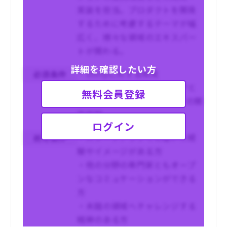
実装を担当。プロダクトを開発
するために考慮するテーマが幅
広く、様々な領域のエキスパー
トが関わる。
詳細を確認したい方
・Unityに対する知見
必須条件
・サーバーサイドエンジニアと
無料会員登録
してのGo,TypeScriptなどでの開
発経験
ログイン
・スタートアップでの働いた経
尚可条件
験やイメージがある方
・他の分野の専門家ともオープ
ンなコミュケーションができる
方
・未踏の領域へチャレンジする
精神のある方