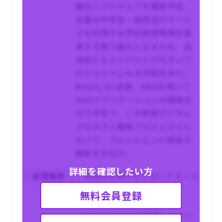
模なソフトウェアを開発予定。
全国の中学生・高校生がサービ
スを利用する学校教育現場を変
革する取り組みとなるため、社
会的にもインパクトが大きいプ
ロジェクトになる可能性あり。
React, Go言語、AWSを用いて
Webアプリケーションの開発を
行う予定で、この新規デジタル
プロダクト開発プロジェクトに
おいて、フロントエンド領域の
開発をお任せ。
詳細を確認したい方
・Reactを用いたフロントエンド
必須条件
開発経験5年以上
無料会員登録
・AWS環境での開発経験
・Git/@GitHubを利用したチー