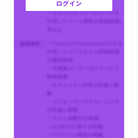
ログイン
ム開発経験3年以上
・スクラムのフレームワークを
利用したチーム開発の実施経験1
年以上
・Firestoreやwebsocketなどを
尚可条件
利用したリアルタイム同期処理
の開発経験
・大規模ユーザー向けサービス
開発経験
・セキュリティ対策の知識と経
験
・パフォーマンスチューニング
の知識と経験
・テスト自動化の経験
・UI/@UXに関する知識
・アジャイル開発の経験