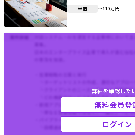
〜110万円
単価
対話システム・AIを運営する企業様において
案件詳細
募集。
日本のエンタープライズ企業で導入が進む当社
の普及を加速。
・営業戦略の立案と実行
└ターゲットリストの作成、適切なアプロー
└クライアントのニーズに合わせた提案資料
詳細を確認した
└どの機能やサービスを組み合わせると最大
無料会員登
・新規アプローチから契約獲得までのプロセス
└単なる営業活動ではなく、「誰に」「どう
・パイプラインの構築と管理
ログイン
└目標達成に向けた営業パイプラインの構築