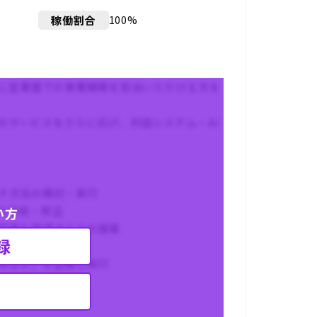
100%
稼働割合
主に営業面での事業開発を担当いただける方を
のサービスをさらに広げ、対話システム・AI
チ方法の検討・実行
の作成・修正
い方
効果を発揮するかの提案
録
を主導
売るか」を企画し実行
とマネジメント