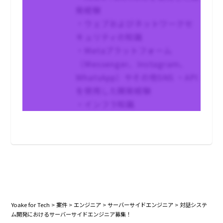
発経験
・ウェブおよびネットワークセ
キュリティの知識
・Metaプラットフォーム
（Messenger、Instagram、
WhatsApp）やその他SNS ・API
を使用した開発経験
・インフラ知識
Yoake for Tech
>
案件
>
エンジニア
>
サーバーサイドエンジニア
>
対話システ
ム開発におけるサーバーサイドエンジニア募集！