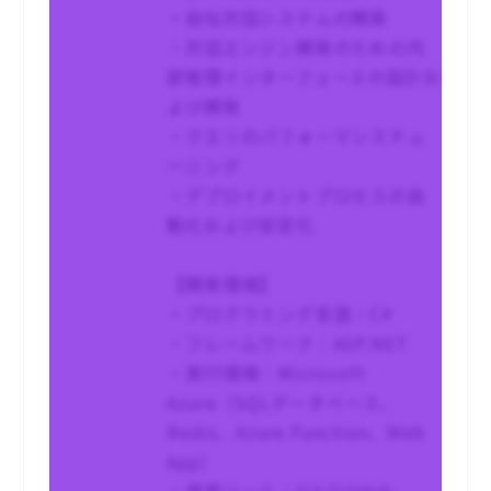
・自社対話システムの開発
・対話エンジン開発のための内
部管理インターフェースの設計お
よび開発
・クエリのパフォーマンスチュ
ーニング
・デプロイメントプロセスの自
動化および安定化
【開発環境】
・プログラミング言語：C#
・フレームワーク：ASP.NET
・実行環境：Microsoft
Azure（SQLデータベース、
Redis、Azure Function、Web
App）
・使用ツール：Git/GitHub、