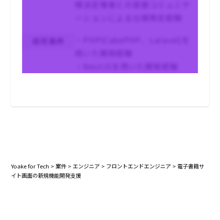
様決定権者との直接コミュニケ
ーションによる仕様策定経験
・PHP(CakePHP、Laravel)を
尚可条件
用いた開発経験
・NestJSを用いた開発経験
Yoake for Tech
>
案件
>
エンジニア
>
フロントエンドエンジニア
>
電子書籍サ
イト画面の新規機能開発支援