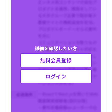
エンタメ系コンテンツの自社プ
ロダクトを運用、開発をしてい
る大手グループ企業で既存電子
書籍サイトの機能追加を担当。
プロダクトオーナーからの要件
を元に
コミュニケーションを取りなが
詳細を確認したい方
ら、設計～実装～テスト対応を
行う。スクラム形式で開発をし
無料会員登録
ていて、データ量の多い会員シ
ステムなどとの連携が必要。報
ログイン
連相などの自発的なコミュニケ
ーションが求める。
・ReactでNext.jsを用いたWeb
必須条件
画面開発経験者(設計以降)
・要件定義経験orユーザーや仕