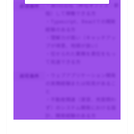
・週5日出社（弊社オフィス：新
必須条件
宿）して稼働できる方
・Typescript、Reactでの開発
経験のある方
・理解力が高い（キャッチアッ
プが得意、地頭が良い）
・任せられた業務を責任をもっ
て完遂できる方
・ウェブアプリケーション開発
尚可条件
の実務経験または知見があるこ
と
・不動産関連（賃貸、売買問わ
ず）のシステム開発における設
計、開発経験のある方