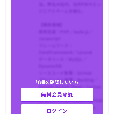
当。弊社の社内、社外PMやエン
ジニアとチームを組む。
【開発環境】
使用言語：PHP／node.js／
Javascript
フレームワーク：
ZendFramework／Laravel
データベース：MySQL／
DynamoDB
ソースコード管理：GitHub
プロジェクト管理：Backlog／
詳細を確認したい方
Google Spread Sheet／Lychee
Redmine
無料会員登録
情報共有ツール：Slack／GitHub
その他：AWS／GCP／jQuery
ログイン