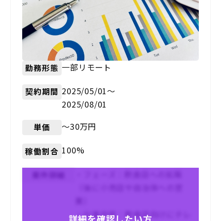
一部リモート
勤務形態
2025/05/01〜
契約期間
2025/08/01
〜30万円
単価
100%
稼働割合
・フェーズ：飲食店への拡販
案件詳細
（後に小売店や自治体への営
業）
・仕事内容：飲食店向けにテレ
詳細を確認したい方