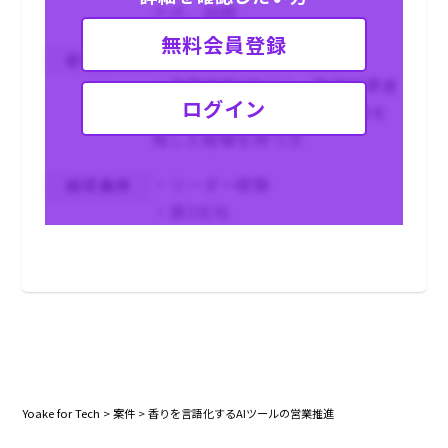
アポ、訪問
無料会員登録
・30代までが望ましい
必須条件
・営業経験2年以上、数値目標達
ログイン
成に向けて意欲的に動き成果を
残した経験を持つ方
・リーダー経験
尚可条件
・週2出社
Yoake for Tech
>
案件
>
香りを言語化するAIツールの営業推進