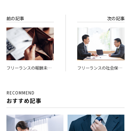
前の記事
次の記事
フリーランスの報酬未払
フリーランスの社会保険
い、泣き寝入りはもう終
加入ガイド｜必要性・加
わり！ 対策と予防策を徹
入条件・メリットを徹底
底解説
解説
RECOMMEND
おすすめ記事