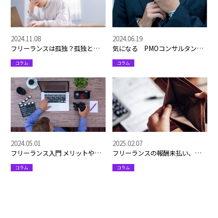
2024.11.08
2024.06.19
フリーランスは孤独？孤独と感
気になる PMOコンサルタント
じてしまう理由と解消法をご紹
ってどんな仕事？
コラム
コラム
介
2024.05.01
2025.02.07
フリーランス入門 メリットや仕
フリーランスの報酬未払い、泣
事獲得に役立つマッチングサイ
き寝入りはもう終わり！ 対策と
コラム
コラム
ト紹介も
予防策を徹底解説