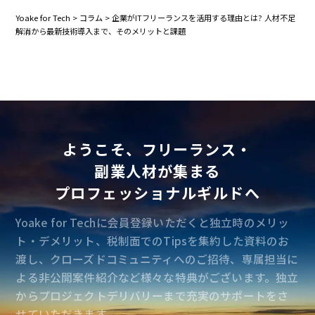
Yoake for Tech
>
コラム
>
企業がITフリーランスを活用する理由とは? 人材不足
解消から最新技術導入まで、そのメリットと課題
ようこそ、フリーランス・
副業人材が集まる
プロフェッショナルギルドへ
Yoake for Techに会員登録いただくと独立時のメリッ
ト・デメリット、税制面でのTipsを集約した資料のお
渡し、クローズドコミュニティへのご招待、専属担当に
よる非公開案件紹介など様々な特典がございます。独立
からプロジェクトデリバリーまで充実のサポートをさ
せていただきます。