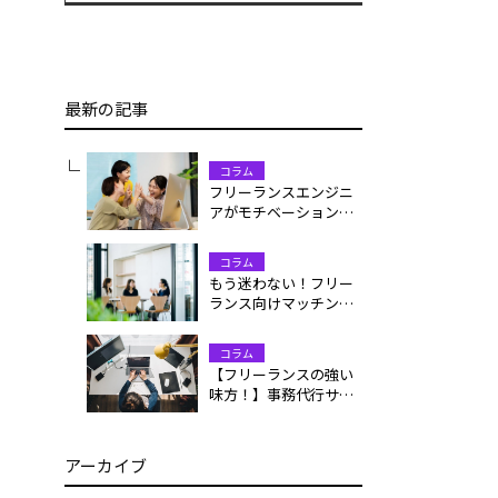
最新の記事
コラム
フリーランスエンジニ
アがモチベーションを
維持するには？仲間た
ちのリアルな工夫と習
コラム
慣
もう迷わない！フリー
ランス向けマッチング
サイト完全ガイド｜登
録・案件獲得・活用法
コラム
【フリーランスの強い
味方！】事務代行サー
ビスを活用して、コア
業務に集中しよう
アーカイブ