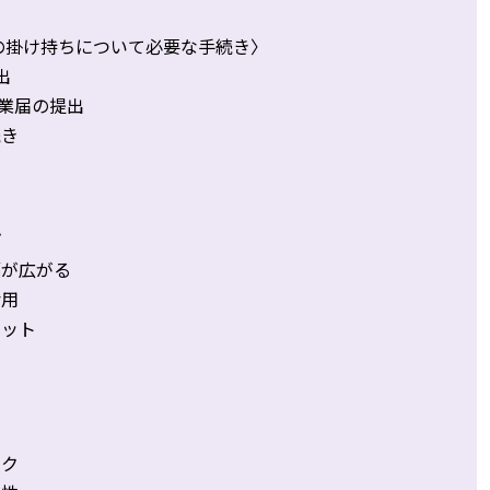
の掛け持ちについて必要な手続き〉
出
業届の提出
続き
プ
幅が広がる
活用
リット
〉
担
担
スク