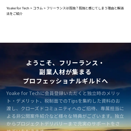
Yoake for Tech
>
コラム
>
フリーランスは孤独？孤独と感じてしまう理由と解消
法をご紹介
ようこそ、フリーランス・
副業人材が集まる
プロフェッショナルギルドへ
Yoake for Techに会員登録いただくと独立時のメリッ
ト・デメリット、税制面でのTipsを集約した資料のお
渡し、クローズドコミュニティへのご招待、専属担当に
よる非公開案件紹介など様々な特典がございます。独立
からプロジェクトデリバリーまで充実のサポートをさ