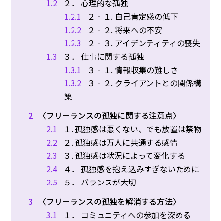
1.2
２． 心理的な孤独
1.2.1
２‐１. 自己肯定感の低下
1.2.2
２‐２. 将来への不安
1.2.3
２‐３. アイデンティティの喪失
1.3
３． 仕事に関する孤独
1.3.1
３‐１. 情報収集の難しさ
1.3.2
３‐２. クライアントとの関係構
築
2
〈フリーランスの孤独に関する注意点〉
2.1
１. 孤独感は悪くない、でも放置は禁物
2.2
２. 孤独感は万人に共通する感情
2.3
３. 孤独感は状況によって変化する
2.4
４． 孤独感を抱え込みすぎないために
2.5
５． バランスが大切
3
〈フリーランスの孤独を解消する方法〉
3.1
１． コミュニティへの参加を深める