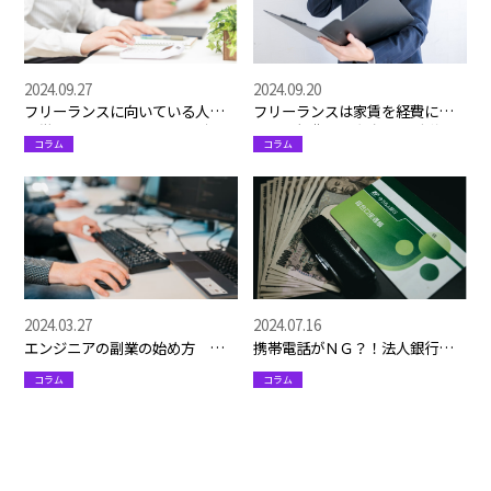
2024.09.27
2024.09.20
フリーランスに向いている人の
フリーランスは家賃を経費にで
特徴は？フリーランスを検討し
きる？経費の計上方法など詳し
コラム
コラム
ている人は必見！
く解説
2024.03.27
2024.07.16
エンジニアの副業の始め方 お
携帯電話がＮＧ？！法人銀行口
すすめのエージェントサイト紹
座の開設の注意点
コラム
コラム
介も