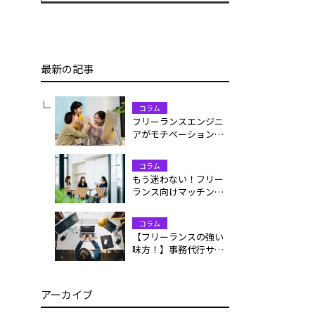
最新の記事
コラム
フリーランスエンジニ
アがモチベーションを
維持するには？仲間た
ちのリアルな工夫と習
コラム
慣
もう迷わない！フリー
ランス向けマッチング
サイト完全ガイド｜登
録・案件獲得・活用法
コラム
【フリーランスの強い
味方！】事務代行サー
ビスを活用して、コア
業務に集中しよう
アーカイブ