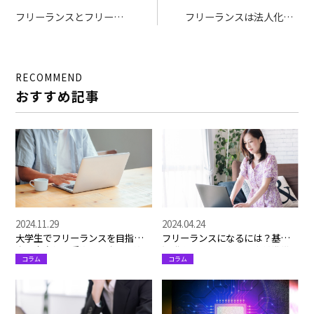
フリーランスとフリータ
フリーランスは法人化す
ー、自分にはどっちが合
べき？後悔しないための
っている？2つの働き方
判断基準と最適なタイミ
のメリット・デメリット
ングや手順を解説
RECOMMEND
を徹底比較！
おすすめ記事
2024.11.29
2024.04.24
大学生でフリーランスを目指す
フリーランスになるには？基本
方へ│案件を受注する方法や注
知識や活躍するための事前準備
コラム
コラム
意点を解説
とは？