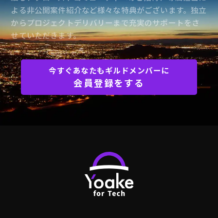
よる非公開案件紹介など様々な特典がございます。独立
からプロジェクトデリバリーまで充実のサポートをさ
個人情報の安全対策
せていただきます。
当社は、個人情報の正確性及び安全性確保のために、
セキュリティに万全の対策を講じています。
今すぐあなたもギルドメンバーに
ご本人の照会
会員登録をする
お客さまがご本人の個人情報の照会・修正・削除など
をご希望される場合には、ご本人であることを確認の
上、対応させていただきます。
法令、規範の遵守と見直し
当社は、保有する個人情報に関して適用される日本の
法令、その他規範を遵守するとともに、本ポリシーの
内容を適宜見直し、その改善に努めます。