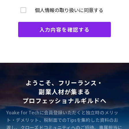
ん・漏洩などを防止するため、セキュリティシステム
個人情報の取り扱いに同意する
の維持・管理体制の整備・社員教育の徹底等の必要な
措置を講じ、安全対策を実施し個人情報の厳重な管理
を行ないます。
入力内容を確認する
個人情報の利用目的
お客さまからお預かりした個人情報は、当社からのご
連絡や業務のご案内やご質問に対する回答として、電
子メールや資料のご送付に利用いたします。
ようこそ、フリーランス・
個人情報の第三者への開示・提供の禁止
副業人材が集まる
当社は、お客さまよりお預かりした個人情報を適切に
管理し、次のいずれかに該当する場合を除き、個人情
プロフェッショナルギルドへ
報を第三者に開示いたしません。 お客さまの同意が
Yoake for Techに会員登録いただくと独立時のメリッ
ある場合 お客さまが希望されるサービスを行なうた
ト・デメリット、税制面でのTipsを集約した資料のお
めに当社が業務を委託する業者に対して開示する場合
渡し、クローズドコミュニティへのご招待、専属担当に
法令に基づき開示することが必要である場合