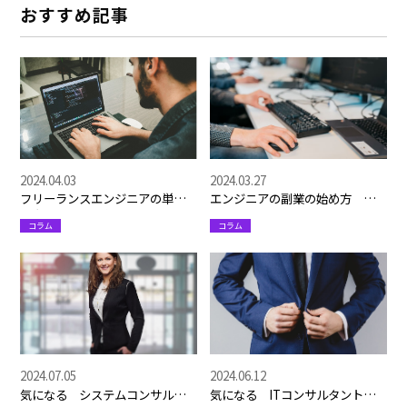
おすすめ記事
2024.04.03
2024.03.27
フリーランスエンジニアの単価
エンジニアの副業の始め方 お
を上げるには？おすすめエージ
すすめのエージェントサイト紹
コラム
コラム
ェントサイト4選も
介も
2024.07.05
2024.06.12
気になる システムコンサルタ
気になる ITコンサルタントっ